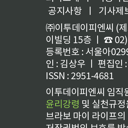
공지사항
ㅣ
기사제
㈜이투데이피엔씨 (제호
이빌딩 15층 ㅣ ☎ 02)
등록번호 : 서울아02992
인 : 김상우 ㅣ 편집인
ISSN : 2951-4681
이투데이피엔씨 임직원
윤리강령
및 실천규정을
브라보 마이 라이프의
저작권법의 보호를 받