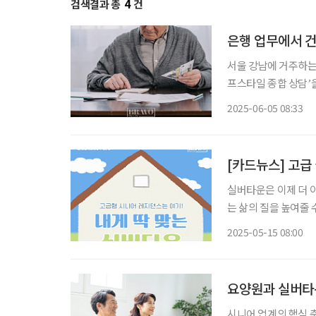
검색결과 총
4
건
은행 업무에서 
서울 강남에 거주하는 
프스타일 종합 상담’
건강검진 프로그램까지
2025-06-05 08:33
아니라 삶을 설계해주
[카드뉴스] 고급
실버타운은 이제 더 
는 삶의 질을 높여줄
하면서도 필요한 지원
2025-05-15 08:00
수 있는 다양한 옵션
요양원과 실버타
시니어 업계의 핵심 