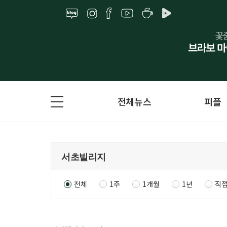
전체뉴스
피플
전체
1주
1개월
1년
직