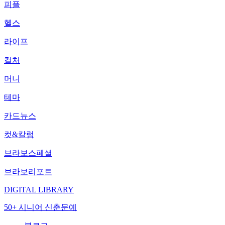
피플
헬스
라이프
컬처
머니
테마
카드뉴스
컷&칼럼
브라보스페셜
브라보리포트
DIGITAL LIBRARY
50+ 시니어 신춘문예