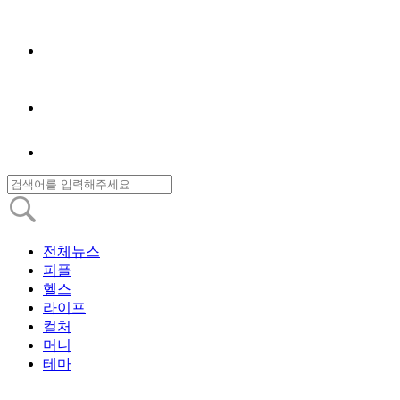
전체뉴스
피플
헬스
라이프
컬처
머니
테마