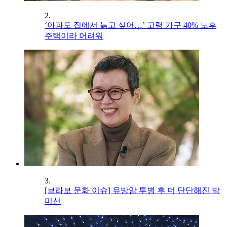
2.
‘아파도 집에서 늙고 싶어…’ 고령 가구 40% 노후
주택이라 어려워
3.
[브라보 문화 이슈] 유방암 투병 후 더 단단해진 박
미선