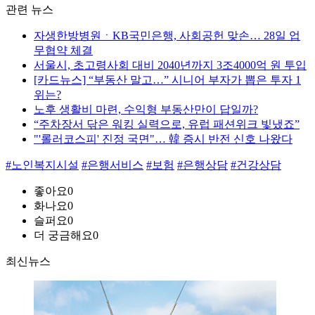
관련 뉴스
자생한방병원ㆍKB국민은행, 사회공헌 맞손… 28일 업
무협약 체결
서울시, 초고령사회 대비 2040년까지 3조4000억 원 투입
[카드뉴스] “부동산 말고…” 시니어 부자가 뽑은 투자 1
위는?
노후 생활비 마련, 수익형 부동산만이 답일까?
“주차장서 닦은 워킹 실력으로, 유럽 패션위크 빛냈죠”
"'롤러코스피' 진정 국면"… 韓 증시 반전 신호 나왔다
#노인복지시설
#은행서비스
#보험
#은행상담
#건강상담
좋아요
0
화나요
0
슬퍼요
0
더 궁금해요
0
최신뉴스