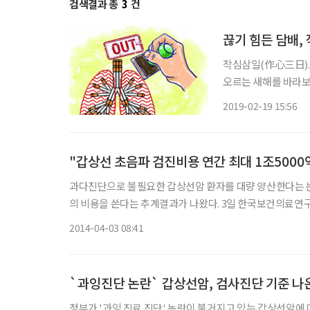
검색결과 총
3
건
끊기 힘든 담배,
작심삼일(作心三日). 
오르는 새해를 바라보
어나지 못한 일상의 
2019-02-19 15:56
늘 “이번이 마지막 한
"갑상선 초음파 검진비용 연간 최대 1조5000
과다진단으로 불필요한 갑상선암 환자를 대량 양산한다는 논
의 비용을 쓴다는 추계결과가 나왔다. 3일 한국보건의료연구원의 '갑상선암 건강검진 서비스 제공을 위한 근거 창출연구' 보고서를
보면, 연구원은 국내 연간 갑상선 초음파 검진비용을 추계하고자
2014-04-03 08:41
`과잉진단 논란` 갑상선암, 검사진단 기준 나
정부가 '과잉 진료 진단' 논란이 불거지고 있는 갑상선암에 대한 검사 가이드라인을 