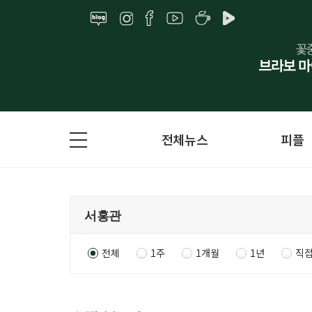
전체뉴스
피플
전체
1주
1개월
1년
직