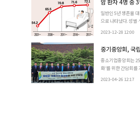
암 환자 4명 중
일반인 5년 생존율 대비
으로 나타났다. 성별·
중 3명가량은 5년 이상 생존한단 의미다. 보건
2023-12-28 12:00
중기중앙회, 국
중소기업중앙회는 25
화’를 위한 간담회를 가졌다고 밝혔다. 이번 간담회
행한 김기문 중기중앙
2023-04-26 12:17
김영우 국립암센터 연구소장 등이 참석했다.
등