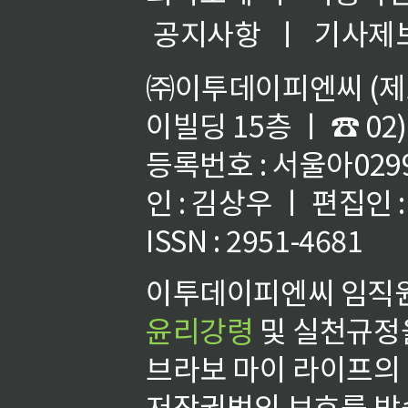
공지사항
ㅣ
기사제
㈜이투데이피엔씨 (제호
이빌딩 15층 ㅣ ☎ 02)
등록번호 : 서울아02992
인 : 김상우 ㅣ 편집인
ISSN : 2951-4681
이투데이피엔씨 임직원
윤리강령
및 실천규정을
브라보 마이 라이프의
저작권법의 보호를 받