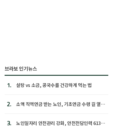
브라보 인기뉴스
1.
설탕 vs 소금, 콩국수를 건강하게 먹는 법
2.
소액 직역연금 받는 노인, 기초연금 수령 길 열린
다
3.
노인일자리 안전관리 강화, 안전전담인력 613명