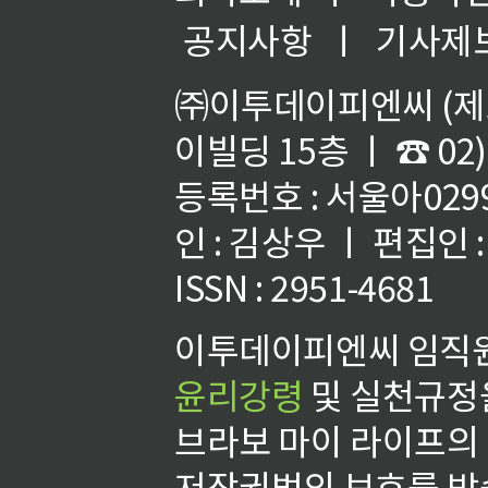
공지사항
ㅣ
기사제
㈜이투데이피엔씨 (제호
이빌딩 15층 ㅣ ☎ 02)
등록번호 : 서울아02992
인 : 김상우 ㅣ 편집인
ISSN : 2951-4681
이투데이피엔씨 임직원
윤리강령
및 실천규정을
브라보 마이 라이프의
저작권법의 보호를 받