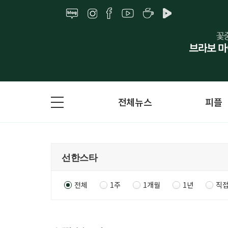
전체뉴스
피플
전체
1주
1개월
1년
직