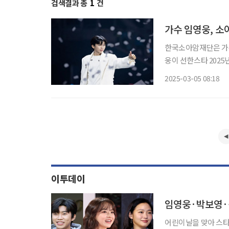
검색결과 총
1
건
가수 임영웅, 소
한국소아암재단은 가수
웅이 선한스타 2025
희귀난치질환 환아들의 
2025-03-05 08:18
는 스타의 선한 영향
이투데이
임영웅·박보영·
어린이날을 맞아 스타들의 기부 릴