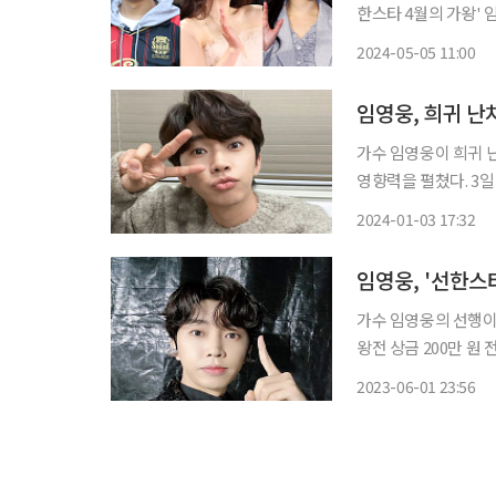
한스타 4월의 가왕' 
로 고통받고 있는 환아들의 
2024-05-05 11:00
력을 응원하는 기부 
임영웅, 희귀 난
가수 임영웅이 희귀 
영향력을 펼쳤다. 3일 한국소아암재단은 가수 임영웅이 ‘선한스타’ 12월 가왕전서 받은 상금
200만 원을 기부했다고 밝혔다. 기부 플랫폼 ‘선한스타’는 어
2024-01-03 17:32
여한 가수의 영상 및 
가수 임영웅의 선행이 계속되고 있다. 1일 한국소아암
왕전 상금 200만 원 
타’는 스타들의 선한
2023-06-01 23:56