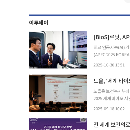
이투데이
[BioS]루닛, A
의료 인공지능(AI) 기
(APEC 2025 KO
날 김민석 국무총리
2025-10-30 13:51
루닛의 암 진단 AI 
노을, ‘세계 바이
노을은 보건복지부와 세
2025 세계 바이오 서
의료 형평성을 위한 혁신 사례로 
2025-09-18 10:02
일환으로 열린 라이트재단
전 세계 보건의료