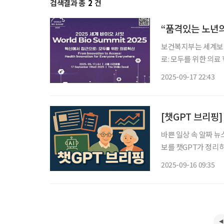
검색결과 총
2
건
“품격있는 노년의
보건복지부는 세계보건
로: 모두를 위한 의료 혁신’
은 보건 위기 대응과
2025-09-17 22:43
2022년에 처음 시작
[챗GPT 브리핑
바쁜 일상 속 알짜 뉴
보를 챗GPT가 정리하고 편집국
증…고령자가구 30%
2025-09-16 09:35
구 형태로 자리 잡았다