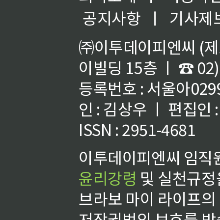
공지사항
ㅣ
기사제
㈜이투데이피엔씨 (제호
이빌딩 15층 ㅣ ☎ 02)
등록번호 : 서울아02992
인 : 김상우 ㅣ 편집인
ISSN : 2951-4681
이투데이피엔씨 임직원
윤리강령
및 실천규정을
브라보 마이 라이프의
저작권법의 보호를 받