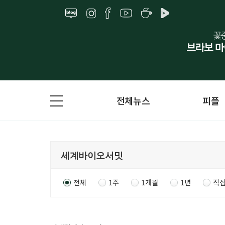
전체뉴스
피플
전체
1주
1개월
1년
직