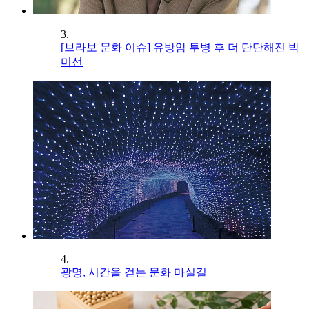
3.
[브라보 문화 이슈] 유방암 투병 후 더 단단해진 박
미선
4.
광명, 시간을 걷는 문화 마실길