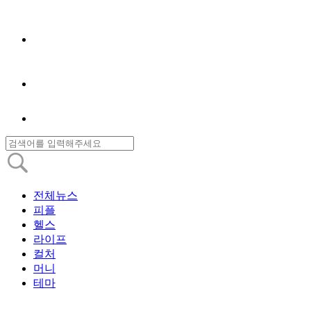
전체뉴스
피플
헬스
라이프
컬처
머니
테마