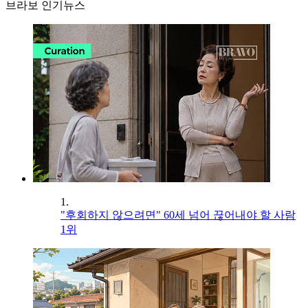
브라보 인기뉴스
1.
"후회하지 않으려면" 60세 넘어 끊어내야 할 사람
1위