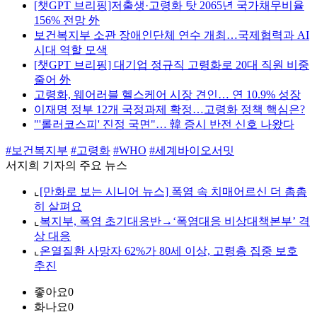
[챗GPT 브리핑]저출생·고령화 탓 2065년 국가채무비율
156% 전망 外
보건복지부 소관 장애인단체 연수 개최…국제협력과 AI
시대 역할 모색
[챗GPT 브리핑] 대기업 정규직 고령화로 20대 직원 비중
줄어 外
고령화, 웨어러블 헬스케어 시장 견인… 연 10.9% 성장
이재명 정부 12개 국정과제 확정…고령화 정책 핵심은?
"'롤러코스피' 진정 국면"… 韓 증시 반전 신호 나왔다
#보건복지부
#고령화
#WHO
#세계바이오서밋
서지희 기자의 주요 뉴스
⌞
[만화로 보는 시니어 뉴스] 폭염 속 치매어르신 더 촘촘
히 살펴요
⌞
복지부, 폭염 초기대응반→‘폭염대응 비상대책본부’ 격
상 대응
⌞
온열질환 사망자 62%가 80세 이상, 고령층 집중 보호
추진
좋아요
0
화나요
0