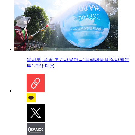
복지부, 폭염 초기대응반→‘폭염대응 비상대책본
부’ 격상 대응