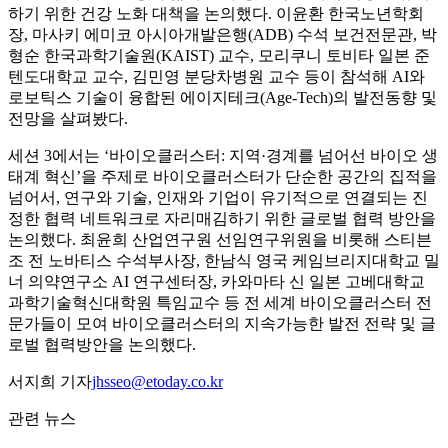
하기 위한 건강 노화 대책을 논의했다. 이윤환 한국노년학회
장, 마사키 에미코 아시아개발은행(ADB) 수석 보건전문관, 박
형순 한국과학기술원(KAIST) 교수, 모리쿠니 토비타 일본 준
텐도대학교 교수, 김민영 분당차병원 교수 등이 참석해 AI와
로보틱스 기술이 융합된 에이지테크(Age-Tech)의 발전동향 및
전망을 살펴봤다.
세션 3에서는 ‘바이오클러스터: 지역·경계를 넘어선 바이오 생
태계 혁신’을 주제로 바이오클러스터가 단순한 공간의 집적을
넘어서, 연구와 기술, 인재와 기업이 유기적으로 연결되는 진
정한 협력 네트워크로 자리매김하기 위한 글로벌 협력 방안을
논의했다. 최윤희 산업연구원 선임연구위원을 비롯해 스티븐
조 전 노바티스 수석부사장, 한남식 영국 케임브리지대학교 밀
너 의약연구소 AI 연구센터장, 카와마타 신 일본 고베대학교
과학기술혁신대학원 특임교수 등 전 세계 바이오클러스터 전
문가들이 모여 바이오클러스터의 지속가능한 발전 전략 및 글
로벌 협력방안을 논의했다.
서지희 기자
jhsseo@etoday.co.kr
관련 뉴스