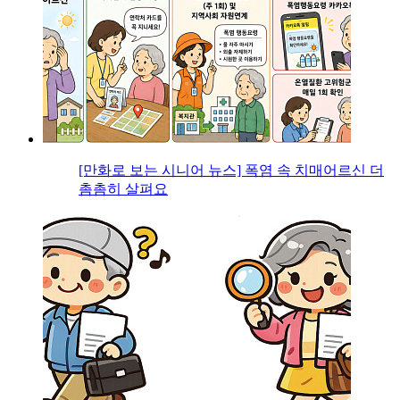
[만화로 보는 시니어 뉴스] 폭염 속 치매어르신 더
촘촘히 살펴요