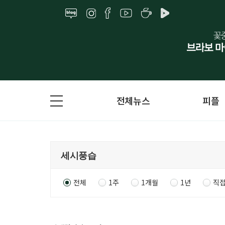
전체뉴스
피플
전체
1주
1개월
1년
직