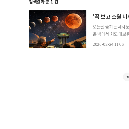
검색결과 총
1
건
'꼭 보고 소원 
오늘날 즐기는 세시풍습
은 밖에서 쇠도 대보름
는 정월대보름(3월 3
2026-02-24 11:06
원을 빌어볼 만하다.