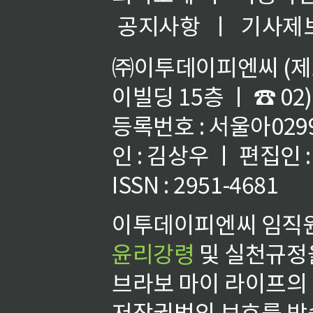
공지사항
ㅣ
기사제
㈜이투데이피엔씨 (제호
이빌딩 15층 ㅣ ☎ 02)
등록번호 : 서울아02992
인 : 김상우 ㅣ 편집인
ISSN : 2951-4681
이투데이피엔씨 임직원
윤리강령
및 실천규정을
브라보 마이 라이프의
저작권법의 보호를 받