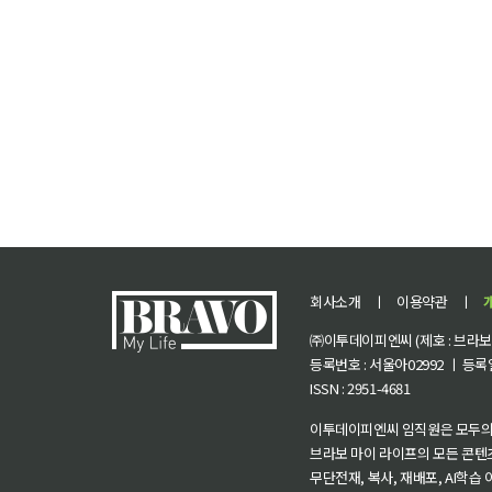
회사소개
ㅣ
이용약관
ㅣ
㈜이투데이피엔씨 (제호 : 브라보 마
등록번호 : 서울아02992 ㅣ 등록일자
ISSN : 2951-4681
이투데이피엔씨 임직원은 모두의
브라보 마이 라이프의 모든 콘텐
무단전재, 복사, 재배포, AI학습