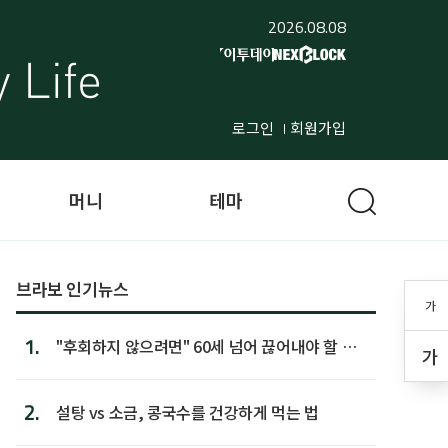
2026.08.08
로그인
회원가입
머니
테마
브라보 인기뉴스
가
1.
"후회하지 않으려면" 60세 넘어 끊어내야 할 사
가
람 1위
2.
설탕 vs 소금, 콩국수를 건강하게 먹는 법