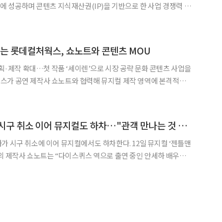
환에 성공하며 콘텐츠 지식재산권(IP)을 기반으로 한 사업 경쟁력 강
운영 고도화와 콘텐츠 제작 역량 확대, 공연 사업 다각화를 통해 영
화·공연·콘텐츠를 아우르는 문화 플랫폼 구축에 나선다는 방침이다. 12일 롯데컬처
드는 롯데컬처웍스, 쇼노트와 콘텐츠 MOU
작 확대…첫 작품 ‘세이렌’으로 시장 공략 문화 콘텐츠 사업을
스가 공연 제작사 쇼노트와 협력해 뮤지컬 제작 영역에 본격적으로
 나선다. 극장 운영을 비롯해 공연 기획과 제작까지 사업 범위를 넓
강화에 속도를 내겠다는 전략이다. 특히 인기 웹소설과
'학폭 의혹' 안세하, 시구 취소 이어 뮤지컬도 하차…"관객 만나는 것 무리"
 취소에 이어 뮤지컬에서도 하차한다. 12일 뮤지컬 ‘젠틀맨
의 제작사 쇼노트는 “다이스퀴스 역으로 출연 중인 안세하 배우의
계 여부를 떠나 내용이 정리될 때까지는 배우가 작품을 통해 관객
다고 판단돼 소속사와 상호 협의를 통해 공연 캐스팅 일정을