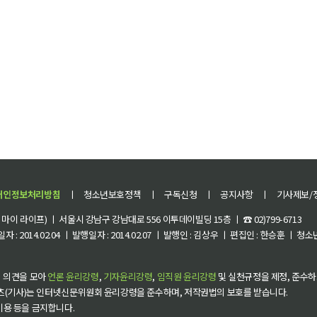
개인정보처리방침
ㅣ
청소년보호정책
ㅣ
구독신청
ㅣ
공지사항
ㅣ
기사제보/
이 라이프) ㅣ 서울시 강남구 강남대로 556 이투데이빌딩 15층 ㅣ ☎ 02)799-6713
 : 2014.02.04 ㅣ 발행일자 : 2014.02.07 ㅣ 발행인 : 김상우 ㅣ 편집인 : 한승훈 ㅣ
 의견을 모아
언론 윤리강령
,
기자윤리강령
,
임직원 윤리강령
및 실천규정을 제정, 준수하
츠(기사)는 인터넷신문위원회 윤리강령을 준수하며, 저작권법의 보호를 받습니다.
 이용 등을 금지합니다.