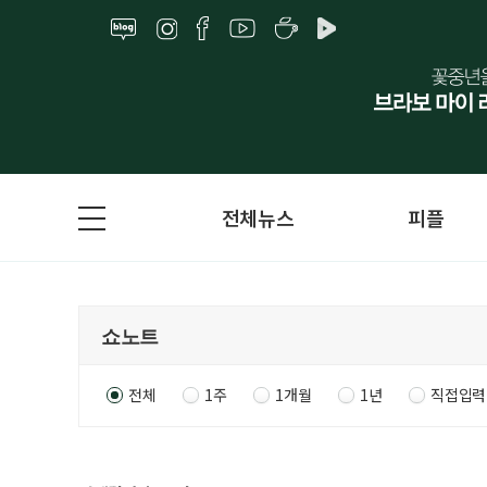
전체뉴스
피플
전체
1주
1개월
1년
직접입력