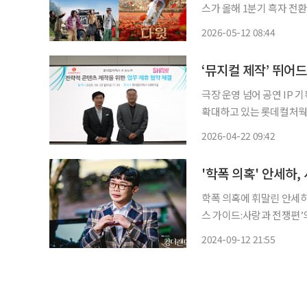
스가 올해 1분기 흑자 전
화에 속도를 낸다. 영화관 
2026-05-12 08:44
‘뮤지컬 제작’ 뛰어
극장 운영 넘어 공연 IP 기획·제
확대하고 있는 롯데컬처웍
뛰어들며 시장 판도 변화에
2026-04-22 09:42
히며 자체 콘텐츠 경쟁력 
학폭 의혹에 휘말린 안세하가 시구
스 가이드:사랑과 전쟁편’
최근 이슈와 관련해 사실관
2024-09-12 21:55
을 만나는 것이 무리가 있