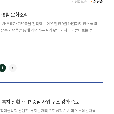
정확도순
최신순
…8월 문화소식
상 속 기념품을 통해 기념의 본질과 삶의 가치를 되돌아보는 전시
 이르기까지 200여 점의 유물을 만날 수 있다. 전시는 △개인의 생
 같은 공동체 기억 △관광 기념품의 사
1
◀
▶
 흑자 전환… IP 중심 사업 구조 강화 속도
대몰입형 콘텐츠·뮤지컬 제작으로 성장 기반 마련 롯데컬처웍