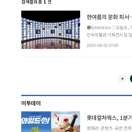
검색결과 총
1
건
한여름의 문화 피서
●Exhibition ◇오늘도, 기념: 우리가 기념품을 간직하는 이유 일정 9월 14일까지 장소 국립
민속박물관 기획전시실 일
다. 조선 후기부터 오늘날에
2025-08-03 07:00
애주기 속 이정표 △팬덤과
이투데이
롯데컬처웍스, 1분기
영화관·콘텐츠·공연 연계 확