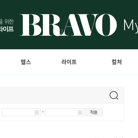
헬스
라이프
컬처
~
적용