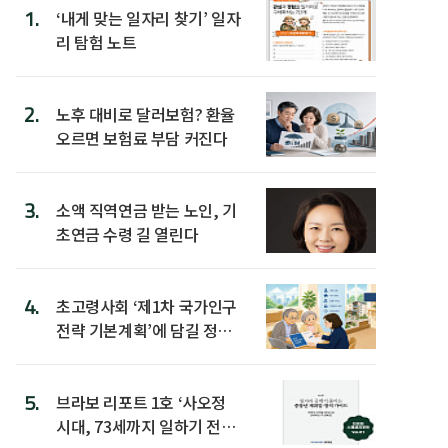
1.
‘내게 맞는 일자리 찾기’ 일자
리 탐험 노트
2.
노후 대비로 달러보험? 환율
오르면 보험료 부담 커진다
3.
소액 직역연금 받는 노인, 기
초연금 수령 길 열린다
4.
초고령사회 ‘제1차 국가인구
전략 기본계획’에 담길 정책
은
5.
브라보 리포트 1호 ‘사오정
시대, 73세까지 일하기 전략’