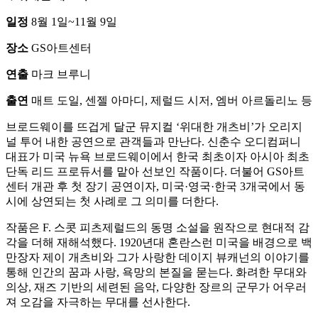
일정
8월 1일~11월 9일
장소
GS아트센터
연출
마크 브루니
출연
매트 도일, 센젤 아마디, 제럴드 시저, 엠버 아르돌리노 등
브로드웨이를 뜨겁게 달군 뮤지컬 ‘위대한 개츠비’가 오리지
널 투어 내한 공연으로 관객들과 만난다. 신춘수 오디컴퍼니
대표가 미국 뉴욕 브로드웨이에서 한국 최초이자 아시아 최초
단독 리드 프로듀서를 맡아 선보인 작품이다. 더불어 GS아트
센터 개관 후 첫 장기 공연이자, 미국·영국·한국 3개국에서 동
시에 상연되는 첫 사례로 그 의미를 더한다.
작품은 F. 스콧 피츠제럴드의 동명 소설을 원작으로 현대적 감
각을 더해 재해석했다. 1920년대 혼란스런 미국을 배경으로 백
만장자 제이 개츠비와 그가 사랑한 데이지 뷰캐넌의 이야기를
통해 인간의 꿈과 사랑, 욕망의 본질을 묻는다. 화려한 무대와
의상, 재즈 기반의 세련된 음악, 다양한 장르의 군무가 어우러
져 오감을 자극하는 무대를 선사한다.