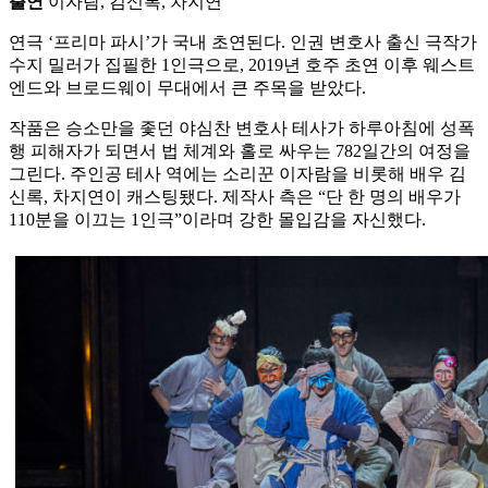
출연
이자람, 김신록, 차지연
연극 ‘프리마 파시’가 국내 초연된다. 인권 변호사 출신 극작가
수지 밀러가 집필한 1인극으로, 2019년 호주 초연 이후 웨스트
엔드와 브로드웨이 무대에서 큰 주목을 받았다.
작품은 승소만을 좇던 야심찬 변호사 테사가 하루아침에 성폭
행 피해자가 되면서 법 체계와 홀로 싸우는 782일간의 여정을
그린다. 주인공 테사 역에는 소리꾼 이자람을 비롯해 배우 김
신록, 차지연이 캐스팅됐다. 제작사 측은 “단 한 명의 배우가
110분을 이끄는 1인극”이라며 강한 몰입감을 자신했다.