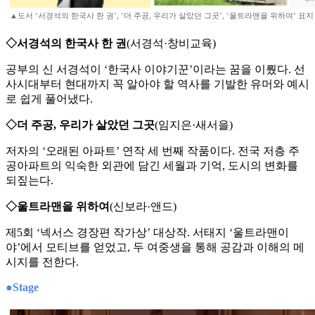
▲도서 ‘서경석의 한국사 한 권’, ‘더 주공, 우리가 살았던 그곳’, ‘울트라맨을 위하여’ 표지
◇서경석의 한국사 한 권
(서경석·창비교육)
공부의 신 서경석이 ‘한국사 이야기꾼’이라는 꿈을 이뤘다. 선
사시대부터 현대까지 꼭 알아야 할 역사를 기발한 유머와 예시
로 쉽게 풀어냈다.
◇더 주공, 우리가 살았던 그곳
(임지은·새서을)
저자의 ‘오래된 아파트’ 연작 세 번째 작품이다. 전국 저층 주
공아파트의 익숙한 외관에 담긴 세월과 기억, 도시의 변화를
되짚는다.
◇울트라맨을 위하여
(신보라·앤드)
제5회 ‘넥서스 경장편 작가상’ 대상작. 서태지 ‘울트라맨이
야’에서 모티브를 얻었고, 두 여중생을 통해 공감과 이해의 메
시지를 전한다.
●Stage