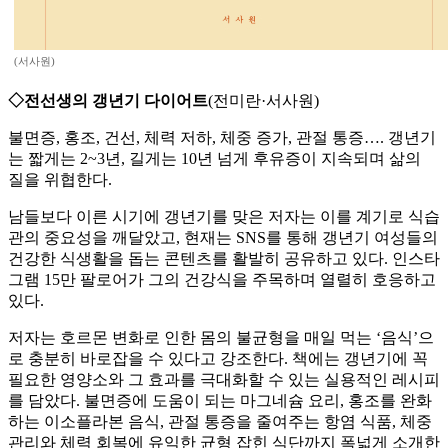
(서사원)
◇전선생의 갱년기 다이어트
(전미란·서사원)
불면증, 홍조, 건선, 체력 저하, 체중 증가, 관절 통증…. 갱년기
는 짧게는 2~3년, 길게는 10년 넘게 후유증이 지속되며 삶의
질을 위협한다.
남들보다 이른 시기에 갱년기를 맞은 저자는 이를 계기로 식습
관의 중요성을 깨달았고, 현재는 SNS를 통해 갱년기 여성들의
건강한 식생활을 돕는 콘텐츠를 활발히 공유하고 있다. 인스타
그램 15만 팔로어가 그의 건강식을 주목하며 열렬히 호응하고
있다.
저자는 호르몬 변화로 인한 몸의 불균형을 매일 먹는 ‘음식’으
로 충분히 바로잡을 수 있다고 강조한다. 책에는 갱년기에 꼭
필요한 영양소와 그 효과를 극대화할 수 있는 실용적인 레시피
를 담았다. 불면증에 도움이 되는 마그네슘 요리, 홍조를 완화
하는 이소플라본 음식, 관절 통증을 줄여주는 항염 식품, 체중
관리와 체력 회복에 유익한 균형 잡힌 식단까지 폭넓게 소개한