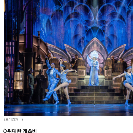
(오디컴퍼니)
◇위대한 개츠비