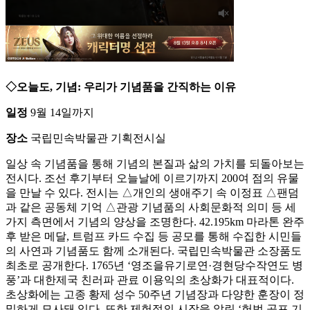
◇오늘도, 기념: 우리가 기념품을 간직하는 이유
일정
9월 14일까지
장소
국립민속박물관 기획전시실
일상 속 기념품을 통해 기념의 본질과 삶의 가치를 되돌아보는
전시다. 조선 후기부터 오늘날에 이르기까지 200여 점의 유물
을 만날 수 있다. 전시는 △개인의 생애주기 속 이정표 △팬덤
과 같은 공동체 기억 △관광 기념품의 사회문화적 의미 등 세
가지 측면에서 기념의 양상을 조명한다. 42.195km 마라톤 완주
후 받은 메달, 트럼프 카드 수집 등 공모를 통해 수집한 시민들
의 사연과 기념품도 함께 소개된다. 국립민속박물관 소장품도
최초로 공개한다. 1765년 ‘영조을유기로연·경현당수작연도 병
풍’과 대한제국 친러파 관료 이용익의 초상화가 대표적이다.
초상화에는 고종 황제 성수 50주년 기념장과 다양한 훈장이 정
밀하게 묘사돼 있다. 또한 제헌절의 시작을 알린 ‘헌법 공포 기