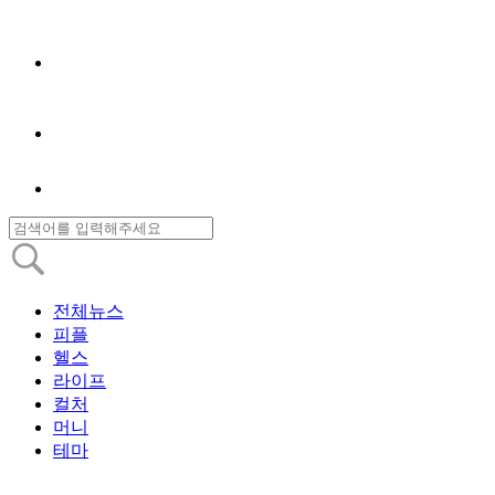
전체뉴스
피플
헬스
라이프
컬처
머니
테마