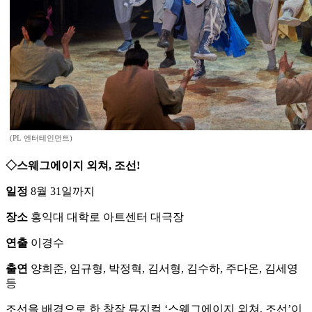
(PL 엔터테인먼트)
◇스웨그에이지 외쳐, 조선!
일정
8월 31일까지
장소
홍익대 대학로 아트센터 대극장
연출
이경수
출연
양희준, 임규형, 박정혁, 김서형, 김수하, 주다온, 김세영
등
조선을 배경으로 한 창작 뮤지컬 ‘스웨그에이지 외쳐, 조선’이