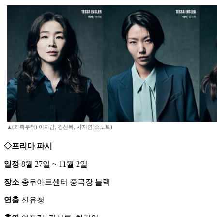
▲(좌측부터) 이자람, 김신록, 차지연(쇼노트)
◇프리마 파시
일정
8월 27일 ~ 11월 2일
장소
충무아트센터 중극장 블랙
연출
신유청