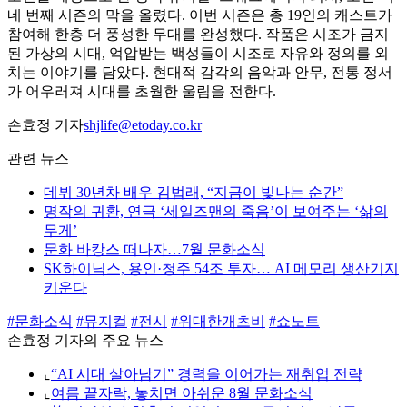
네 번째 시즌의 막을 올렸다. 이번 시즌은 총 19인의 캐스트가
참여해 한층 더 풍성한 무대를 완성했다. 작품은 시조가 금지
된 가상의 시대, 억압받는 백성들이 시조로 자유와 정의를 외
치는 이야기를 담았다. 현대적 감각의 음악과 안무, 전통 정서
가 어우러져 시대를 초월한 울림을 전한다.
손효정 기자
shjlife@etoday.co.kr
관련 뉴스
데뷔 30년차 배우 김법래, “지금이 빛나는 순간”
명작의 귀환, 연극 ‘세일즈맨의 죽음’이 보여주는 ‘삶의
무게’
문화 바캉스 떠나자…7월 문화소식
SK하이닉스, 용인·청주 54조 투자… AI 메모리 생산기지
키운다
#문화소식
#뮤지컬
#전시
#위대한개츠비
#쇼노트
손효정 기자의 주요 뉴스
⌞
“AI 시대 살아남기” 경력을 이어가는 재취업 전략
⌞
여름 끝자락, 놓치면 아쉬운 8월 문화소식