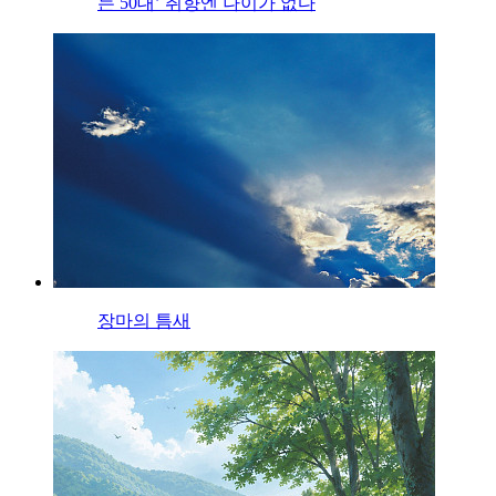
는 50대’ 취향엔 나이가 없다
장마의 틈새