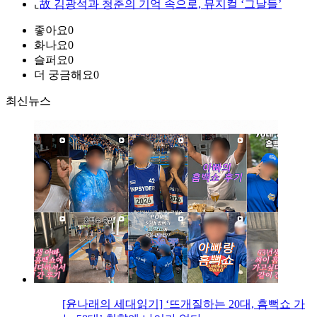
⌞
故 김광석과 청춘의 기억 속으로, 뮤지컬 ‘그날들’
좋아요
0
화나요
0
슬퍼요
0
더 궁금해요
0
최신뉴스
[윤나래의 세대읽기] ‘뜨개질하는 20대, 흠뻑쇼 가