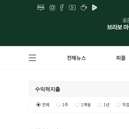
전체뉴스
피플
전체
1주
1개월
1년
직