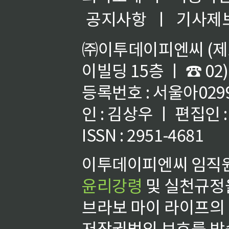
공지사항
ㅣ
기사제
㈜이투데이피엔씨 (제호
이빌딩 15층 ㅣ ☎ 02)
등록번호 : 서울아02992
인 : 김상우 ㅣ 편집인
ISSN : 2951-4681
이투데이피엔씨 임직원
윤리강령
및 실천규정을
브라보 마이 라이프의
저작권법의 보호를 받