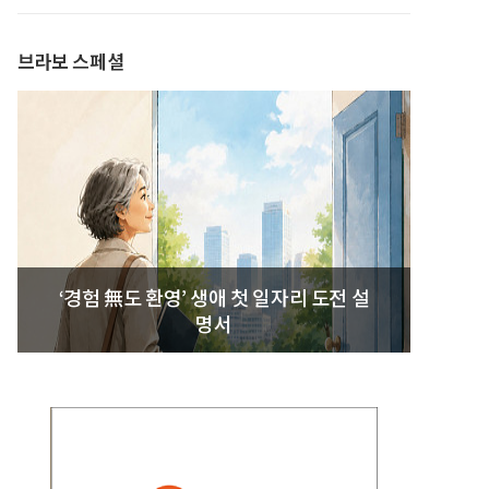
발간
브라보 스페셜
‘경험 無도 환영’ 생애 첫 일자리 도전 설
명서