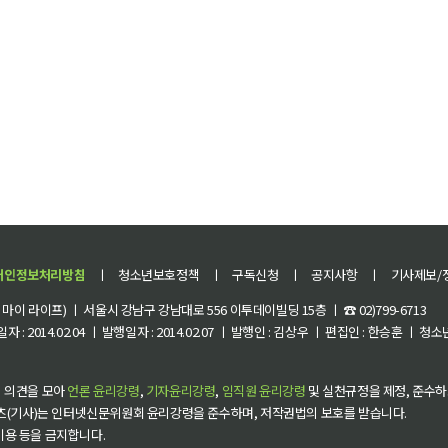
개인정보처리방침
ㅣ
청소년보호정책
ㅣ
구독신청
ㅣ
공지사항
ㅣ
기사제보/
이 라이프) ㅣ 서울시 강남구 강남대로 556 이투데이빌딩 15층 ㅣ ☎ 02)799-6713
 : 2014.02.04 ㅣ 발행일자 : 2014.02.07 ㅣ 발행인 : 김상우 ㅣ 편집인 : 한승훈 ㅣ
 의견을 모아
언론 윤리강령
,
기자윤리강령
,
임직원 윤리강령
및 실천규정을 제정, 준수하
츠(기사)는 인터넷신문위원회 윤리강령을 준수하며, 저작권법의 보호를 받습니다.
 이용 등을 금지합니다.