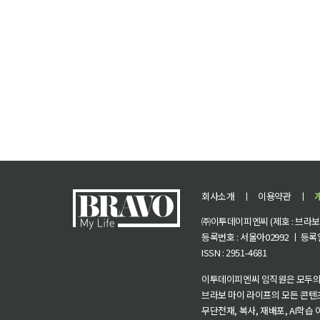
회사소개
ㅣ
이용약관
ㅣ
㈜이투데이피엔씨 (제호 : 브라보 마
등록번호 : 서울아02992 ㅣ 등록일자
ISSN : 2951-4681
이투데이피엔씨 임직원은 모두의
브라보 마이 라이프의 모든 콘텐
무단전재, 복사, 재배포, AI학습