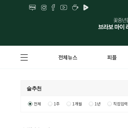
전체뉴스
피플
전체
1주
1개월
1년
직접입력