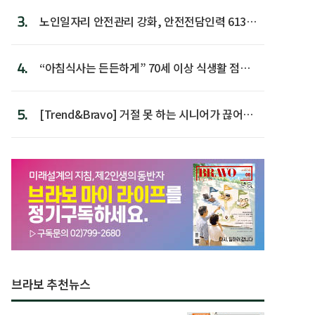
3.
노인일자리 안전관리 강화, 안전전담인력 613명
첫 배치
4.
“아침식사는 든든하게” 70세 이상 식생활 점수
가장 높아
5.
[Trend&Bravo] 거절 못 하는 시니어가 끊어야
할 행동 5
브라보 추천뉴스