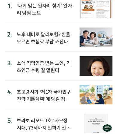
1.
‘내게 맞는 일자리 찾기’ 일자
리 탐험 노트
2.
노후 대비로 달러보험? 환율
오르면 보험료 부담 커진다
3.
소액 직역연금 받는 노인, 기
초연금 수령 길 열린다
4.
초고령사회 ‘제1차 국가인구
전략 기본계획’에 담길 정책
은
5.
브라보 리포트 1호 ‘사오정
시대, 73세까지 일하기 전략’