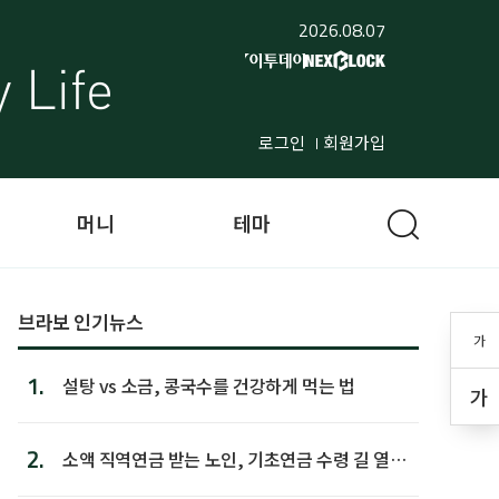
2026.08.07
로그인
회원가입
머니
테마
브라보 인기뉴스
가
1.
설탕 vs 소금, 콩국수를 건강하게 먹는 법
가
2.
소액 직역연금 받는 노인, 기초연금 수령 길 열린
다