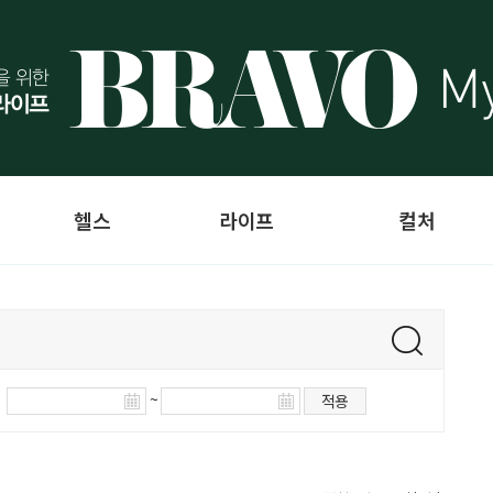
헬스
라이프
컬처
~
적용