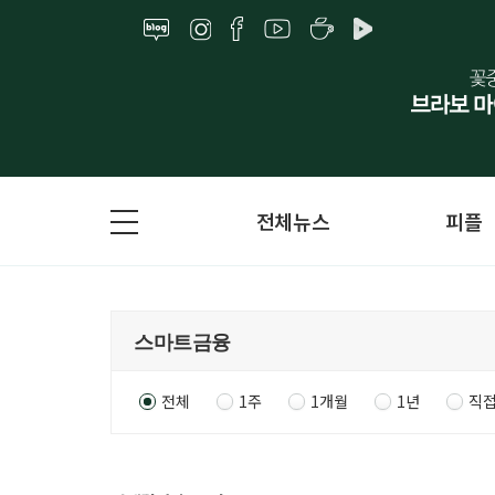
전체뉴스
피플
전체
1주
1개월
1년
직