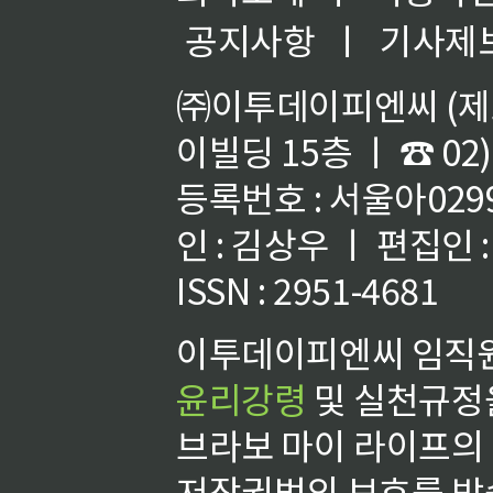
공지사항
ㅣ
기사제
㈜이투데이피엔씨 (제호
이빌딩 15층 ㅣ ☎ 02)
등록번호 : 서울아02992
인 : 김상우 ㅣ 편집인
ISSN : 2951-4681
이투데이피엔씨 임직원
윤리강령
및 실천규정을
브라보 마이 라이프의
저작권법의 보호를 받