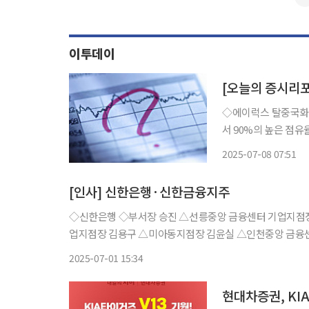
이투데이
[오늘의 증시리
◇에이럭스 탈중국화의
서 90%의 높은 점유
FC 등 핵심 부품 내
2025-07-08 07:51
쓰리서치 ◇
[인사] 신한은행·신한금융지주
◇신한은행 ◇부서장 승진 △선릉중앙 금융센터 기업지점장 김종완 △서초중앙 금융센터 기업지점장 백승렬 △강북 금융센터 기
업지점장 김용구 △미아동지점장 김윤실 △인천중앙 금융
광주 금융센터 리테일지점장 임재경 △용인 금융센터 기업
2025-07-01 15:34
기