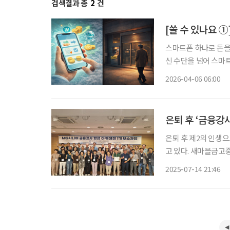
검색결과 총
2
건
[쓸 수 있나요 
스마트폰 하나로 돈을
신 수단을 넘어 스마트
나·우리) 회장들은 올
2026-04-06 06:00
도를 높이고 있다. 
은퇴 후 ‘금융강
은퇴 후 제2의 인생
고 있다. 새마을금고중앙회는 지난달 25일 ‘MG시니어 금융강사 양성 아카데미 1기’ 최종 교
육을 마무리했다고 14
2025-07-14 21:46
기 지역 노인복지관 