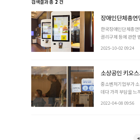
검색결과 총
2
건
장애인단체총연맹
한국장애인단체총연맹
권리구제 등에 관한 
은 이번 개정안이 “
2025-10-02 09:24
결과를 초래한다”고 주장했다. 한국장총은 성명에서 개정안이 
및 하
소상공인 키오스크
중소벤처기업부가 소상
데다 가격 부담을 느
다. 중기부는 ‘소상공인 스마트상점(지능형상점) 기술보급사업’에 참여할 소상공인 1500명
2022-04-08 09:56