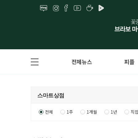
전체뉴스
피플
전체
1주
1개월
1년
직