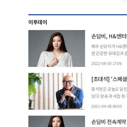
이투데이
손담비, H&엔
배우 손담비가 H&엔터테인먼트와 
한 끈끈한 유대감과 흔
갈 긍정적인 시너지를 기대해 달라”고 전했
2022-08-03 17:06
랜 기간 쌓아온 신뢰
[초대석] '스페셜
홍석천은 오늘도 달린다
있다. 방송과 사업 등
은 결코 놓칠 수 없었
2021-04-08 06:00
최근 서울 마포구 상