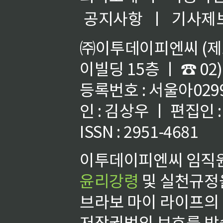
공지사항
ㅣ
기사제
㈜이투데이피엔씨 (제호
이빌딩 15층 ㅣ ☎ 02)
등록번호 : 서울아02992
인 : 김상우 ㅣ 편집인
ISSN : 2951-4681
이투데이피엔씨 임직원
윤리강령
및 실천규정을
브라보 마이 라이프의
저작권법의 보호를 받