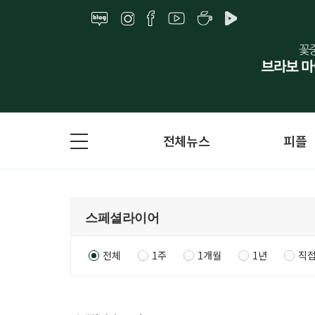
전체뉴스
피플
전체
1주
1개월
1년
직