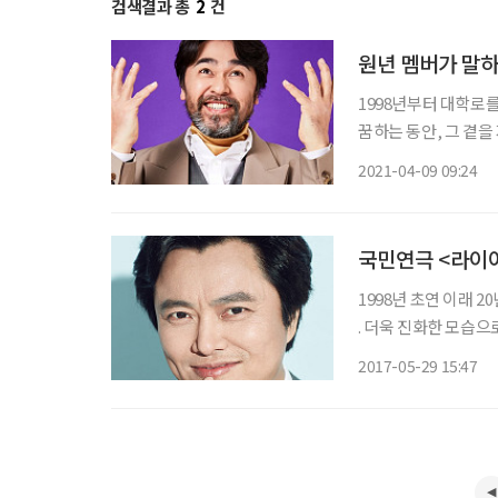
검색결과 총
2
건
원년 멤버가 말하
1998년부터 대학로를
꿈하는 동안, 그 곁을
인공 ‘존 스미스’를
2021-04-09 09:24
매력을 지닌 형사 ‘포
1998년 초연 이래 2
. 더욱 진화한 모습
다. 20주년 기념 특별공연 에 출연하게 된 계기와 소감 오래전 재미있게 본 코미디 연극이다.
2017-05-29 15:47
코미디 연극을 많이 한