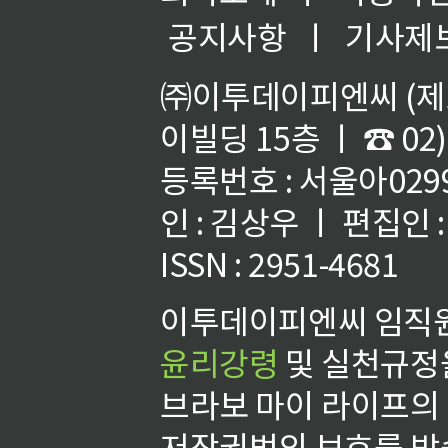
공지사항
ㅣ
기사제
㈜이투데이피엔씨 (제호
이빌딩 15층 ㅣ ☎ 02)
등록번호 : 서울아02992
인 : 김상우 ㅣ 편집인
ISSN : 2951-4681
이투데이피엔씨 임직원
윤리강령
및 실천규정을
브라보 마이 라이프의
저작권법의 보호를 받