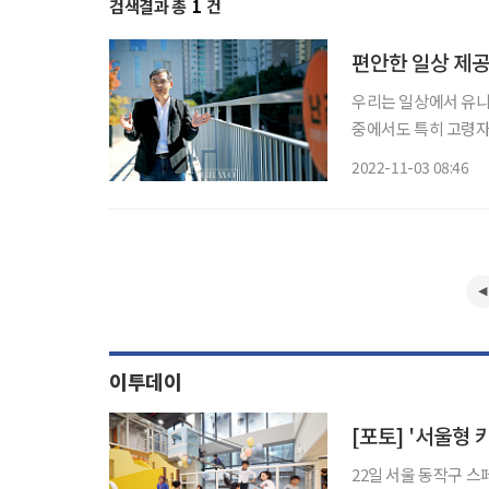
검색결과 총
1
건
편안한 일상 제
우리는 일상에서 유니
중에서도 특히 고령자
교수와 함께 유니버설
2022-11-03 08:46
봤다. 김진유 교
이투데이
[포토] '서울형
22일 서울 동작구 