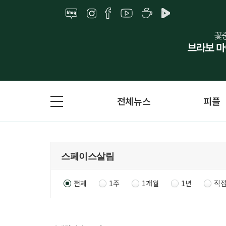
전체뉴스
피플
전체
1주
1개월
1년
직