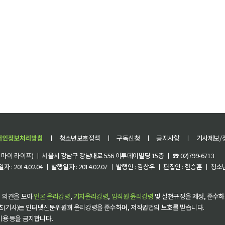
개인정보처리방침
ㅣ
청소년보호정책
ㅣ
구독신청
ㅣ
공지사항
ㅣ
기사제보/
이 라이프) ㅣ 서울시 강남구 강남대로 556 이투데이빌딩 15층 ㅣ ☎ 02)799-6713
 : 2014.02.04 ㅣ 발행일자 : 2014.02.07 ㅣ 발행인 : 김상우 ㅣ 편집인 : 한승훈 ㅣ
 의견을 모아
언론 윤리강령
,
기자윤리강령
,
임직원 윤리강령
및 실천규정을 제정, 준수하
츠(기사)는 인터넷신문위원회 윤리강령을 준수하며, 저작권법의 보호를 받습니다.
 이용 등을 금지합니다.