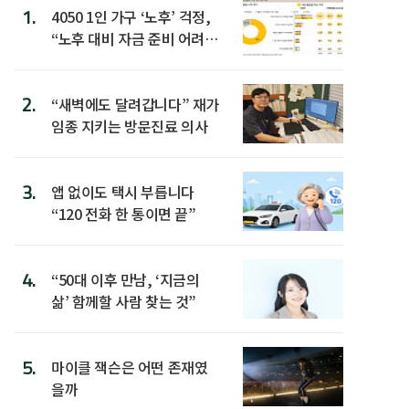
1.
4050 1인 가구 ‘노후’ 걱정,
“노후 대비 자금 준비 어려
워”
2.
“새벽에도 달려갑니다” 재가
임종 지키는 방문진료 의사
3.
앱 없이도 택시 부릅니다
“120 전화 한 통이면 끝”
4.
“50대 이후 만남, ‘지금의
삶’ 함께할 사람 찾는 것”
5.
마이클 잭슨은 어떤 존재였
을까