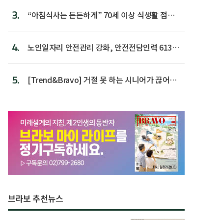
3.
“아침식사는 든든하게” 70세 이상 식생활 점수
가장 높아
4.
노인일자리 안전관리 강화, 안전전담인력 613명
첫 배치
5.
[Trend&Bravo] 거절 못 하는 시니어가 끊어야
할 행동 5
브라보 추천뉴스