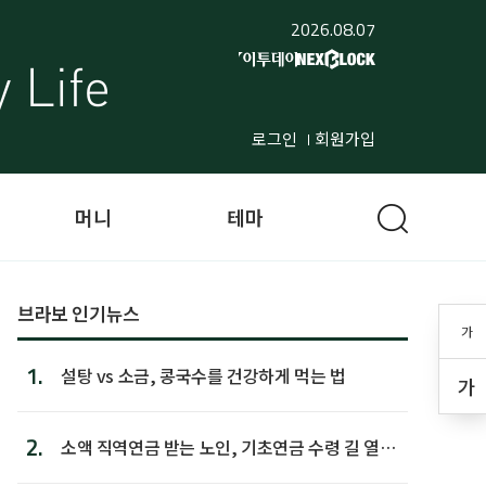
2026.08.07
로그인
회원가입
머니
테마
브라보 인기뉴스
가
1.
설탕 vs 소금, 콩국수를 건강하게 먹는 법
가
2.
소액 직역연금 받는 노인, 기초연금 수령 길 열린
다