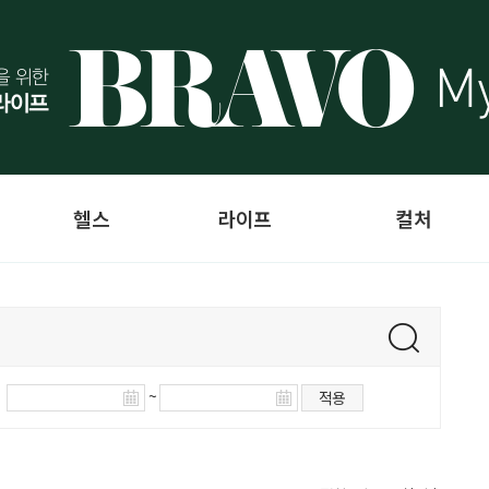
헬스
라이프
컬처
~
적용