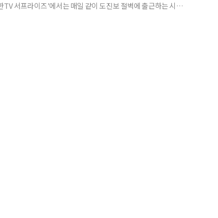
한TV 서프라이즈’에서는 매일 같이 도진보 절벽에 출근하는 시게
. 일본 도진보 절벽은 매년 20명 이상 사람들이 뛰어 내려 자살 절
이 곳에 11년 동안 매일같이 오르는 시게 유키오는 자살하