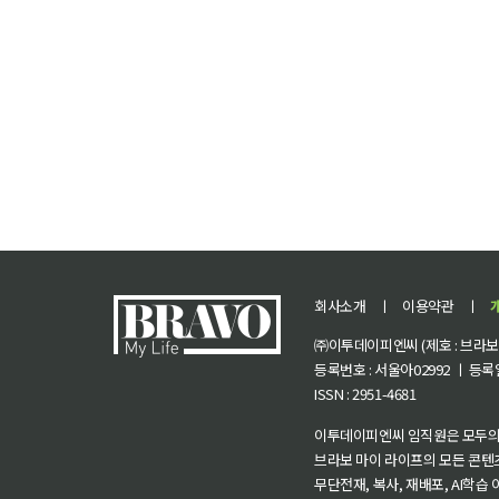
회사소개
ㅣ
이용약관
ㅣ
㈜이투데이피엔씨 (제호 : 브라보 마
등록번호 : 서울아02992 ㅣ 등록일자
ISSN : 2951-4681
이투데이피엔씨 임직원은 모두의
브라보 마이 라이프의 모든 콘텐
무단전재, 복사, 재배포, AI학습