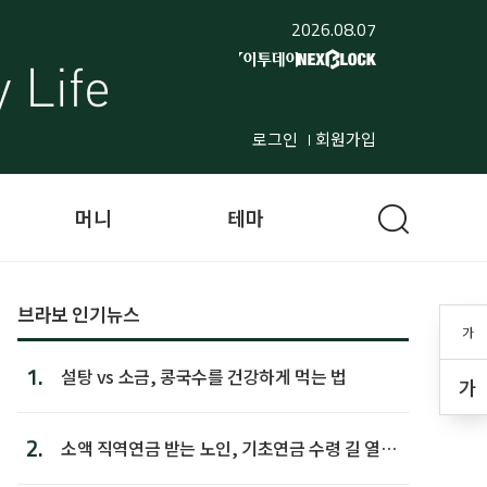
2026.08.07
로그인
회원가입
머니
테마
브라보 인기뉴스
가
1.
설탕 vs 소금, 콩국수를 건강하게 먹는 법
가
2.
소액 직역연금 받는 노인, 기초연금 수령 길 열린
다