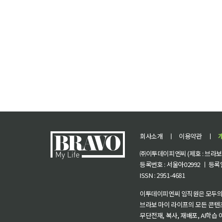
회사소개
ㅣ
이용약관
ㅣ
㈜이투데이피엔씨 (제호 : 브라보 마
등록번호 : 서울아02992 ㅣ 등록일자
ISSN : 2951-4681
이투데이피엔씨 임직원은 모두의
브라보 마이 라이프의 모든 콘텐
무단전재, 복사, 재배포, AI학습