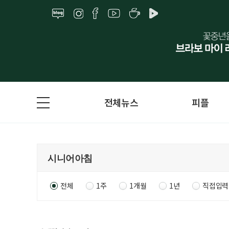
전체뉴스
피플
전체
1주
1개월
1년
직접입력