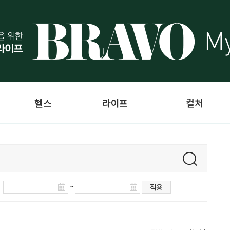
헬스
라이프
컬처
~
적용