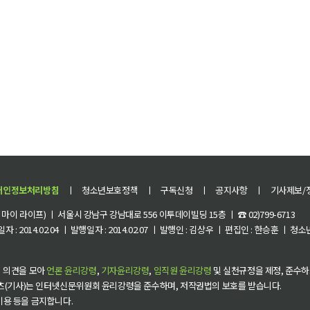
개인정보처리방침
ㅣ
청소년보호정책
ㅣ
구독신청
ㅣ
공지사항
ㅣ
기사제보/
이 라이프) ㅣ 서울시 강남구 강남대로 556 이투데이빌딩 15층 ㅣ ☎ 02)799-6713
 : 2014.02.04 ㅣ 발행일자 : 2014.02.07 ㅣ 발행인 : 김상우 ㅣ 편집인 : 한승훈 ㅣ
 의견을 모아
언론 윤리강령
,
기자윤리강령
,
임직원 윤리강령
및 실천규정을 제정, 준수하
츠(기사)는 인터넷신문위원회 윤리강령을 준수하며, 저작권법의 보호를 받습니다.
 이용 등을 금지합니다.