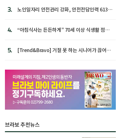
3.
노인일자리 안전관리 강화, 안전전담인력 613명
첫 배치
4.
“아침식사는 든든하게” 70세 이상 식생활 점수
가장 높아
5.
[Trend&Bravo] 거절 못 하는 시니어가 끊어야
할 행동 5
브라보 추천뉴스