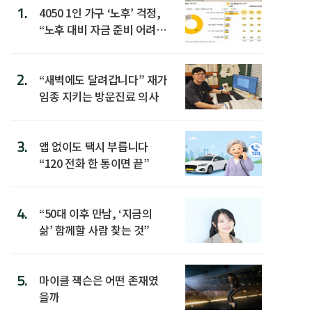
1.
4050 1인 가구 ‘노후’ 걱정,
“노후 대비 자금 준비 어려
워”
2.
“새벽에도 달려갑니다” 재가
임종 지키는 방문진료 의사
3.
앱 없이도 택시 부릅니다
“120 전화 한 통이면 끝”
4.
“50대 이후 만남, ‘지금의
삶’ 함께할 사람 찾는 것”
5.
마이클 잭슨은 어떤 존재였
을까