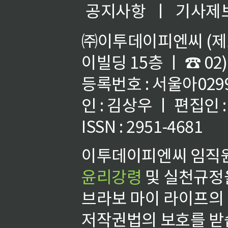
공지사항
ㅣ
기사제
㈜이투데이피엔씨 (제호
이빌딩 15층 ㅣ ☎ 02)
등록번호 : 서울아02992
인 : 김상우 ㅣ 편집인
ISSN : 2951-4681
이투데이피엔씨 임직원
윤리강령
및 실천규정을
브라보 마이 라이프의
저작권법의 보호를 받