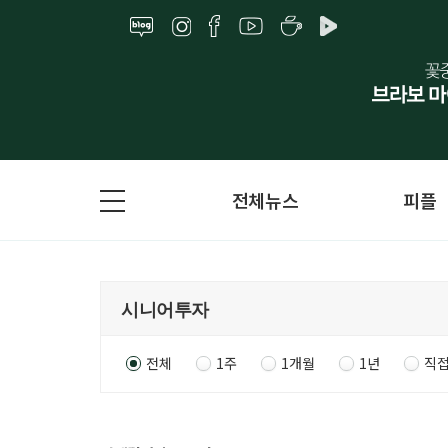
전체뉴스
피플
전체
1주
1개월
1년
직