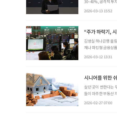
30~40%, 공격적 투자자 10~20%
시 분할 매수 계획 세워야” 미·이스라엘과 이란 간 전쟁 여파로 국내외 
2026-03-13 15:52
가운데 시니어 자산관
“주가 하락기, 
김영실 하나은행 올림픽
채나 파킹형 금융상품 활용해 유동성 확
전문가와 상담하며 안개가
2026-03-12 13:31
스라엘과 이란의 전쟁
시니어를 위한 
살던 곳이 변한다는 
들이 마주한 부동산 
후를 위한 ‘황금 거위
2026-02-27 07:00
한 지역과 아파트는 