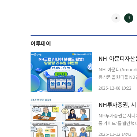
1
이투데이
NH-아문디자산
NH-아문디(Amun
용상품 올원더풀 N2 글
지주는 중장년층과 시
2025-12-08 10:22
원더풀은 ‘모든 순간,
◀
NH투자증권, 시
NH투자증권은 시니어 
품 가이드’를 발간했
다양한 인컴형 상품을 한눈에 비
2025-11-12 14:43