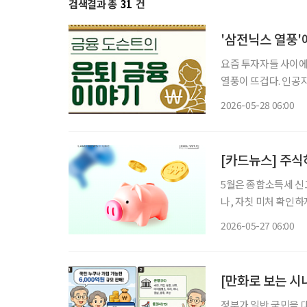
검색결과 총
31
건
'삼전닉스 열풍'
요즘 투자자들 사이에
열풍이 뜨겁다. 인공지
게 늘어나는 분위기다. 그런데 최근 삼성전자와 SK 하이닉스 주가를 기초자산으로 한 
2026-05-28 06:00
종목 레버리지’ 상품
[카드뉴스] 주식
5월은 종합소득세 신
나, 자칫 미처 확인
주의가 요구된다. 특히 국내 상장 해외 ETF나 펀드 등에 투자했거나 이자·배당소득이 있는
2026-05-27 06:00
시니어 투자자라면 올
[만화로 보는 시
정부가 일반 국민을 