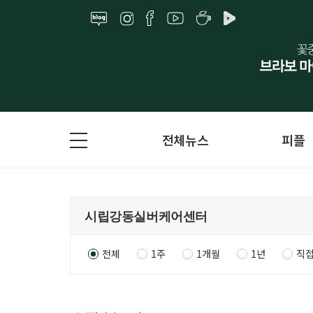
전체뉴스
피플
전체
1주
1개월
1년
직