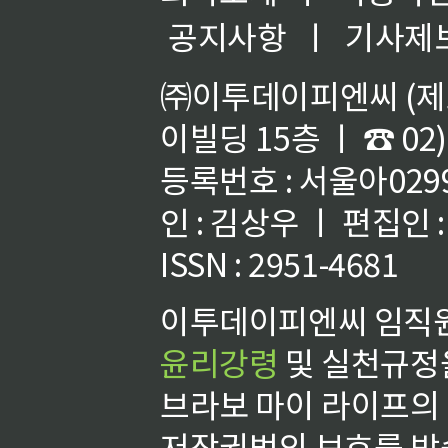
공지사항
ㅣ
기사제
㈜이투데이피엔씨 (제호
이빌딩 15층 ㅣ ☎ 02)
등록번호 : 서울아02992
인 : 김상우 ㅣ 편집인
ISSN : 2951-4681
이투데이피엔씨 임직원
윤리강령
및 실천규정을
브라보 마이 라이프의
저작권법의 보호를 받