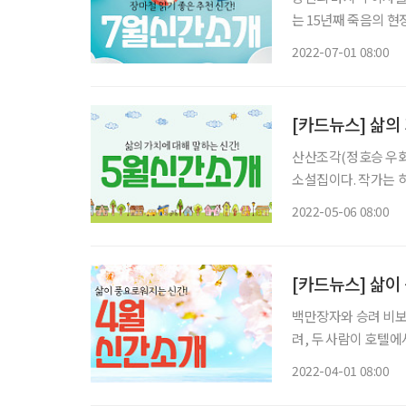
는 15년째 죽음의 
가족들과 죽음 이후에 대해 얘기해
2022-07-01 08:00
스마트비즈니스 10
[카드뉴스] 삶의
산산조각(정호승 우화
소설집이다. 작가는 
살아갈 이유가 명백하다는 메시지를 전한다.
2022-05-06 08:00
기억법’ 이후 9년 만
[카드뉴스] 삶이
백만장자와 승려 비보
려, 두 사람이 호텔에
대화는 행복한 삶에 대한 해답을 제시한다. 울
2022-04-01 08:00
이 노력하고 연습한 