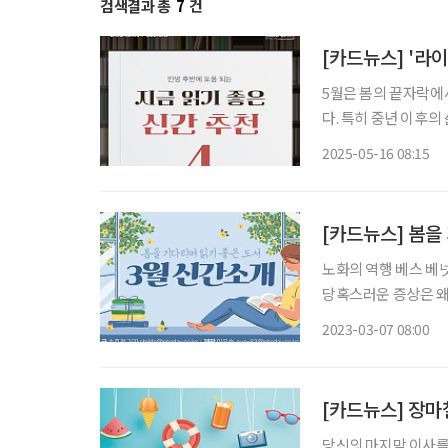
검색결과 총
7
건
[카드뉴스] '라이
5월은 봄의 끝자락에
다. 특히 중년 이후의
계의 회복, 직업에 대
2025-05-16 08:15
[카드뉴스] 봄을
노화의 역행 베스 베
당혹스러운 증상은 왜
지에 관한 정보를 얻을 수 있다. 여행하는 여성, 나혜석과 후미
2023-03-07 08:00
문고 1930년대 남성
[카드뉴스] 장마
당신의 마지막 이사를