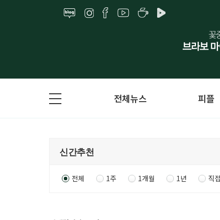
전체뉴스
피플
전체
1주
1개월
1년
직