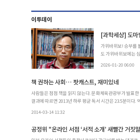
이투데이
[과학세상] 도마
가위바위보! 승부를 볼
도 가위바위보에는 심
를 이기는, 서로 물고 물리는 
2026-01-20 06:00
위바위보와 비슷한 상황
책 권하는 사회… 팟캐스트, 재미있네
사람들은 점점 책을 읽지 않는다. 문화체육관광부가 발표한 ‘2
결과에 따르면 2013년 하루 평균 독서 시간은 23.5분이다. 역
책 읽기를 어렵게 하는 요인은 ‘시간이 없어서’(39.5%), ‘책
2014-03-14 11:32
공정위 "온라인 서점 ‘서적 소개’ 새빨간 거짓말