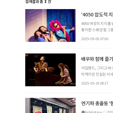
검색결과 총
3
건
‘4050 압도적 
4050 여성의 지지를 
풍미한 스웨덴 팝 그룹 ABBA(아바)의 명곡과 함께하며, 젊은 시절의 사랑, 우정, 꿈을 떠올리
게 한다. 오랜 세월을
2025-09-05 07:00
배우와 함께 즐기
아일랜드, 그리고 버스
박하지만 진실된 서사
정관념을 뒤흔들며 감동을 선사한다. ◇공연 소개 일정
2025-05-16 08:17
아
연기파 총출동 ‘
●Exhibition ◇고인물전(古人物展) 일정 6월 30일까지 장소 화정박물관 화정박물관이 소