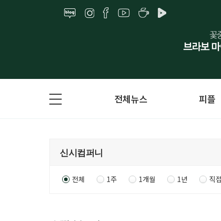
전체뉴스
피플
전체
1주
1개월
1년
직