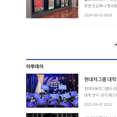
장한 초상화나 옛사람을
있으며, 총 4개 섹션으
2024-06-03 08:09
화가 전시됐으며, 공
이투데이
현대차그룹 대학
현대자동차그룹이 6일
대학 연극·뮤직 페스티벌’ 시상식
극영화과의 연극 ‘무
2022-09-07 10:22
군이 아니다’가 연극과