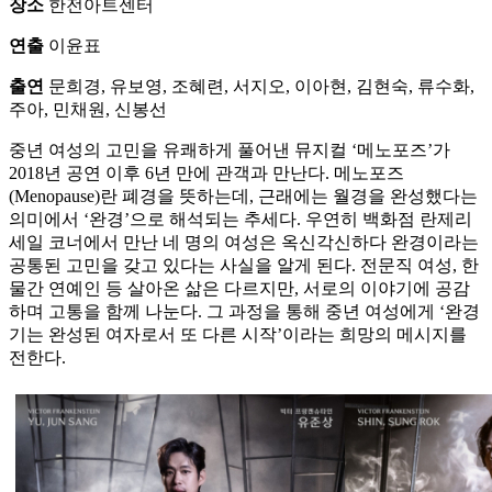
장소
한전아트센터
연출
이윤표
출연
문희경, 유보영, 조혜련, 서지오, 이아현, 김현숙, 류수화,
주아, 민채원, 신봉선
중년 여성의 고민을 유쾌하게 풀어낸 뮤지컬 ‘메노포즈’가
2018년 공연 이후 6년 만에 관객과 만난다. 메노포즈
(Menopause)란 폐경을 뜻하는데, 근래에는 월경을 완성했다는
의미에서 ‘완경’으로 해석되는 추세다. 우연히 백화점 란제리
세일 코너에서 만난 네 명의 여성은 옥신각신하다 완경이라는
공통된 고민을 갖고 있다는 사실을 알게 된다. 전문직 여성, 한
물간 연예인 등 살아온 삶은 다르지만, 서로의 이야기에 공감
하며 고통을 함께 나눈다. 그 과정을 통해 중년 여성에게 ‘완경
기는 완성된 여자로서 또 다른 시작’이라는 희망의 메시지를
전한다.