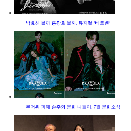
박효신 볼까 홍광호 볼까, 뮤지컬 ‘베토벤’
무더위 피해 손주와 문화 나들이, 7월 문화소식