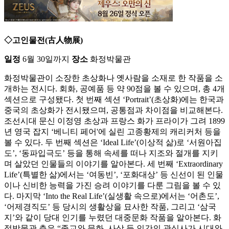
◇고인물전(古人物展)
일정
6월 30일까지
장소
화정박물관
화정박물관이 소장한 초상화나 옛사람을 소재로 한 작품을 소
개하는 전시다. 회화, 공예품 등 약 90점을 볼 수 있으며, 총 4개
섹션으로 구성됐다. 첫 번째 섹션 ‘Portrait’(초상화)에는 한국과
중국의 초상화가 전시됐으며, 공통점과 차이점을 비교해본다.
조선시대 문신 이정영 초상과 프랑스 화가 프라이가 그려 1899
년 영국 잡지 ‘베니티 페어'에 실린 고종황제의 캐리커처 등을
볼 수 있다. 두 번째 섹션은 ‘Ideal Life’(이상적 삶)로 ‘서원아집
도’, ‘동파입극도’ 등을 통해 속세를 떠나 지조와 절개를 지키
며 살았던 인물들의 이야기를 알아본다. 세 번째 ‘Extraordinary
Life’(특별한 삶)에서는 ‘여동빈’, ‘포화대상’ 등 신선이 된 인물
이나 신비한 능력을 가진 승려 이야기를 다룬 그림을 볼 수 있
다. 마지막 ‘Into the Real Life’(실생활 속으로)에서는 ‘어촌도’,
‘어제경직도’ 등 당시의 생활상을 묘사한 작품, 그리고 ‘삼국
지’와 같이 당대 인기를 누렸던 대중문화 작품을 알아본다. 화
정박물관 측은 “종교와 문화, 사상 등 인간의 관심사가 시대와