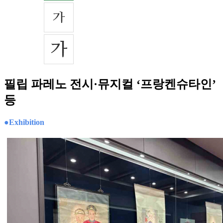
필립 파레노 전시·뮤지컬 ‘프랑켄슈타인’
등
●Exhibition