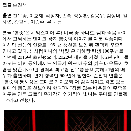
연출
손진책
출연
전무송, 이호재, 박정자, 손숙, 정동환, 길용우, 김성녀, 길
해연, 강필석, 이승주, 루나 등
연극 ‘햄릿’은 셰익스피어 4대 비극 중 하나로, 삶과 죽음 사이
에서 고뇌하는 덴마크 왕자 햄릿의 이야기를 다룬 작품이다.
이해랑 선생의 연출로 1951년 첫선을 보인 뒤 관객과 꾸준히
만나고 있다. 신시컴퍼니의 ‘햄릿’은 이해랑 탄생 100주년을
기념해 2016년 초연됐으며, 2022년 재연을 거쳤다. 2년 만에 돌
아오는 이번 공연에서도 연극계 원로 배우와 젊은 배우들이 호
흡을 맞춘다. 60년 경력의 최고령 전무송을 비롯해 24명의 배
우가 출연하며, 연기 경력만 900년에 달한다. 손진책 연출은
“햄릿의 통시성은 그대로 가져오되 더 감각적이고 격조 있는
현대의 햄릿을 선보이려 한다”며 “경륜 있는 배우들이 주축을
이루는 만큼 그들의 존재감과 연기력이 빛나는 무대를 만들겠
다”라고 전했다.