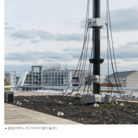
▲필립파레노,막,2024(리움미술관)