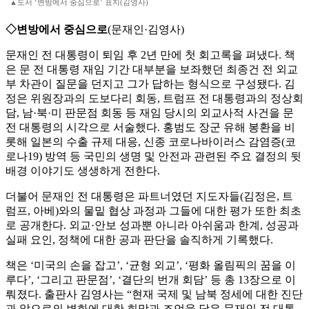
▲도서 ‘변방에서 중심으로’ 표지(김영사)
◇변방에서 중심으로
(문재인·김영사)
문재인 전 대통령이 퇴임 후 2년 만에 첫 회고록을 펴냈다. 책
은 문 전 대통령 재임 기간 대부분을 보좌했던 최종건 전 외교
부 차관이 질문을 던지고 그가 답하는 형식으로 구성됐다. 김
정은 위원장과의 도보다리 회동, 트럼프 전 대통령과의 정상회
담, 남·북·미 판문점 회동 등 재임 당시의 외교사적 사건을 문
전 대통령의 시각으로 서술했다. 홍범도 장군 유해 봉환을 비
롯해 일본의 수출 규제 대응, 신종 코로나바이러스 감염증(코
로나19) 방역 등 국민의 생명 및 안전과 관련된 주요 결정의 뒷
배경 이야기도 생생하게 전한다.
더불어 문재인 전 대통령은 파트너였던 지도자들(김정은, 트
럼프, 아베)와의 물밑 협상 과정과 그들에 대한 평가 또한 최초
로 공개한다. 외교·안보 성과뿐 아니라 아쉬움과 한계, 성공과
실패 요인, 정책에 대한 공과 판단을 솔직하게 기록했다.
책은 ‘미국의 손을 잡고’, ‘균형 외교’, ‘평화 올림픽의 꿈을 이
루다’, ‘그리고 판문점’, ‘결단의 번개 회담’ 등 총 13장으로 이
뤄졌다. 출판사 김영사는 “현재 국제 및 남북 정세에 대한 진단
과 앞으로의 변화에 대한 희망과 조언을 담은 문재인 전 대통