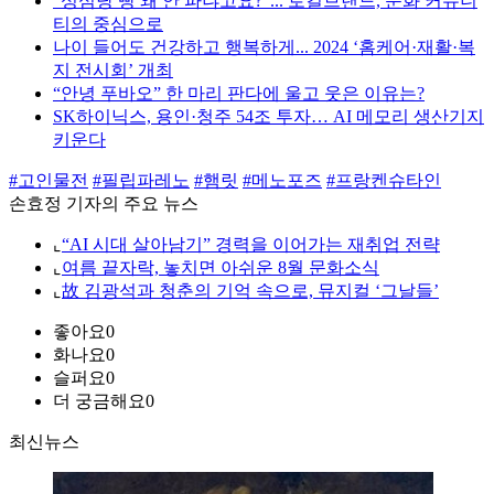
“성심당 빵 왜 안 파냐고요?”... 로컬브랜드, 문화 커뮤니
티의 중심으로
나이 들어도 건강하고 행복하게... 2024 ‘홈케어·재활·복
지 전시회’ 개최
“안녕 푸바오” 한 마리 판다에 울고 웃은 이유는?
SK하이닉스, 용인·청주 54조 투자… AI 메모리 생산기지
키운다
#고인물전
#필립파레노
#햄릿
#메노포즈
#프랑켄슈타인
손효정 기자의 주요 뉴스
⌞
“AI 시대 살아남기” 경력을 이어가는 재취업 전략
⌞
여름 끝자락, 놓치면 아쉬운 8월 문화소식
⌞
故 김광석과 청춘의 기억 속으로, 뮤지컬 ‘그날들’
좋아요
0
화나요
0
슬퍼요
0
더 궁금해요
0
최신뉴스