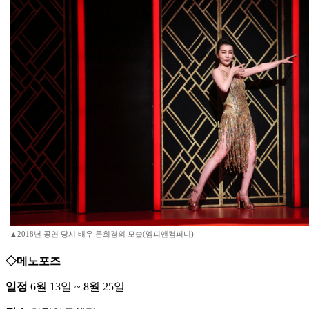
▲2018년 공연 당시 배우 문희경의 모습(엠피앤컴퍼니)
◇메노포즈
일정
6월 13일 ~ 8월 25일