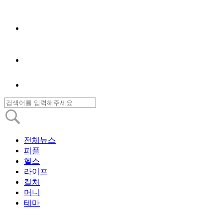
전체뉴스
피플
헬스
라이프
컬처
머니
테마