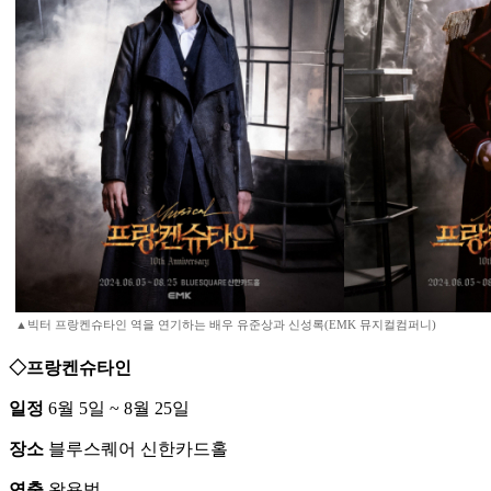
▲빅터 프랑켄슈타인 역을 연기하는 배우 유준상과 신성록(EMK 뮤지컬컴퍼니)
◇프랑켄슈타인
일정
6월 5일 ~ 8월 25일
장소
블루스퀘어 신한카드홀
연출
왕용범