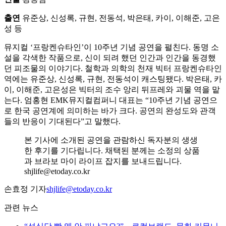
출연
유준상, 신성록, 규현, 전동석, 박은태, 카이, 이해준, 고은
성 등
뮤지컬 ‘프랑켄슈타인’이 10주년 기념 공연을 펼친다. 동명 소
설을 각색한 작품으로, 신이 되려 했던 인간과 인간을 동경했
던 피조물의 이야기다. 철학과 의학의 천재 빅터 프랑켄슈타인
역에는 유준상, 신성록, 규현, 전동석이 캐스팅됐다. 박은태, 카
이, 이해준, 고은성은 빅터의 조수 앙리 뒤프레와 괴물 역을 맡
는다. 엄홍현 EMK뮤지컬컴퍼니 대표는 “10주년 기념 공연으
로 한국 공연계에 의미하는 바가 크다. 공연의 완성도와 관객
들의 반응이 기대된다”고 말했다.
본 기사에 소개된 공연을 관람하신 독자분의 생생
한 후기를 기다립니다. 채택된 분께는 소정의 상품
과 브라보 마이 라이프 잡지를 보내드립니다.
shjlife@etoday.co.kr
손효정 기자
shjlife@etoday.co.kr
관련 뉴스