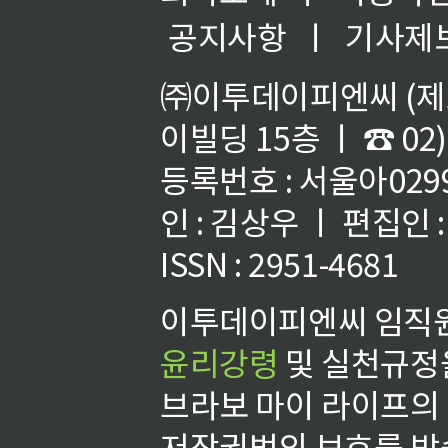
공지사항
ㅣ
기사제
㈜이투데이피엔씨 (제호
이빌딩 15층 ㅣ ☎ 02)
등록번호 : 서울아02992
인 : 김상우 ㅣ 편집인
ISSN : 2951-4681
이투데이피엔씨 임직원
윤리강령
및 실천규정을
브라보 마이 라이프의
저작권법의 보호를 받