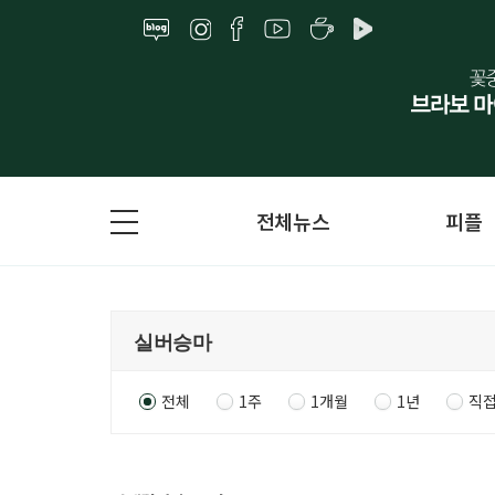
전체뉴스
피플
전체
1주
1개월
1년
직