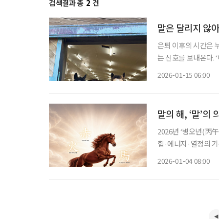
검색결과 총
2
건
말은 달리지 않
은퇴 이후의 시간은 
는 신호를 보내온다. 
삶은 조금씩 움츠러든
2026-01-15 06:00
로그램은 그 흐름에 질
말의 해, ‘말’의 
2026년 ‘병오년(丙
힘·에너지·열정의 기
해 시니어의 삶을 조
2026-01-04 08:00
형 잡힌 체형, 밝은 