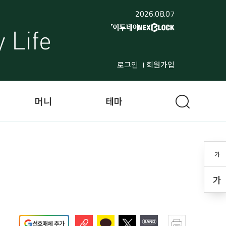
2026.08.07
로그인
회원가입
머니
테마
가
가
선호매체 추가