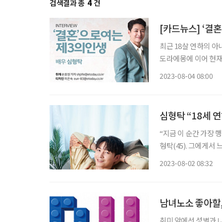
검색결과 총
4
건
[카드뉴스] ‘결혼
최근 18살 연하의 아
도라에몽에 이어 현재는 사야에게 애정
물을 줬어요! 제 이름을
2023-08-04 08:00
는 각
심형탁 “18세 
“지금 이 순간 가장 
형탁(45). 그에게서
한 대중의 시선은 호의
2023-08-02 08:32
한 사람이라기보다는 
남녀노소 좋아할,
취미 앞에선 성별과 