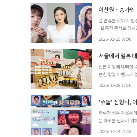
이찬원ㆍ송가인ㆍ
설 연휴를 맞아 각 방송사에서 다
'설 특집 콘서트 성시
등장하는 '설빔', '20
2026-02-15 07:00
이유 콘서트: 더 위닝
서울에서 일본 대
일본 여행에서 빠질 수
현한 팝업 이벤트가 
가 참여하는 ‘일본 프리
2026-01-29 17:16
는 홍보대사인 심형탁
'슈돌' 심형탁,
하루가 배우 차은우와 똑닮은 미모를 자랑했
는 하루를 만나기 위해 심
루는 어떻게 이렇게 생
2026-01-14 21:43
그런데 형과 형수님의 