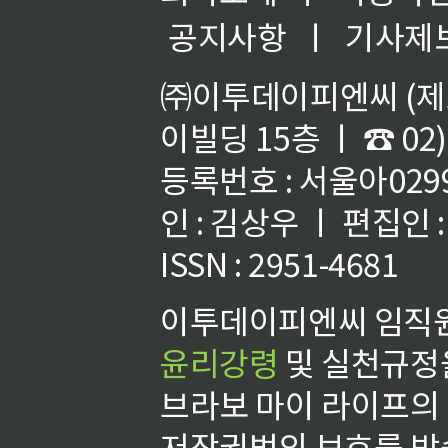
공지사항
ㅣ
기사제
㈜이투데이피엔씨 (제호
이빌딩 15층 ㅣ ☎ 02)
등록번호 : 서울아02992
인 : 김상우 ㅣ 편집인
ISSN : 2951-4681
이투데이피엔씨 임직원
윤리강령
및 실천규정을
브라보 마이 라이프의
저작권법의 보호를 받