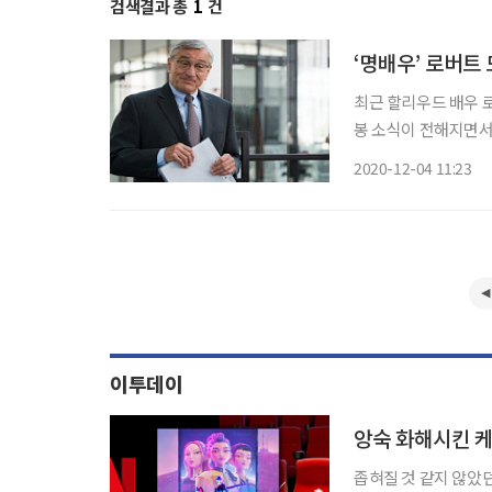
검색결과 총
1
건
‘명배우’ 로버트
최근 할리우드 배우 로
봉 소식이 전해지면서 
해탄의 세 방’으로 데
2020-12-04 11:23
우로서 영화사에 큰 
이투데이
앙숙 화해시킨 케
좁혀질 것 같지 않았던