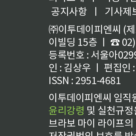
공지사항
ㅣ
기사제
㈜이투데이피엔씨 (제호
이빌딩 15층 ㅣ ☎ 02)
등록번호 : 서울아02992
인 : 김상우 ㅣ 편집인
ISSN : 2951-4681
이투데이피엔씨 임직원
윤리강령
및 실천규정을
브라보 마이 라이프의
저작권법의 보호를 받