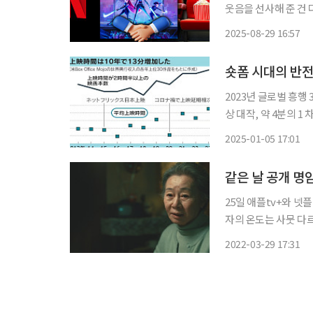
웃음을 선사해 준 건 다름 아닌 ‘금융
를 앙숙이라 불러도 
2025-08-29 16:57
고 극장 체인들은 그
숏폼 시대의 반
2023년 글로벌 흥행
상 대작, 약 4분의 1 차지 숏폼이 대세인 최근 추세와 달리 영화계는 오히려 상
지고 있다는 분석이 나왔다. 5일 니혼게이자이신문(닛케이)에 따르면 글
2025-01-05 17:01
권 영화의 평균 상영 
같은 날 공개 명암
25일 애플tv+와 넷
자의 온도는 사뭇 다르게 감지되고 있다. ‘파친코
종적으로 미국에 자리
2022-03-29 17:31
밀린 ‘선자’와 그 가