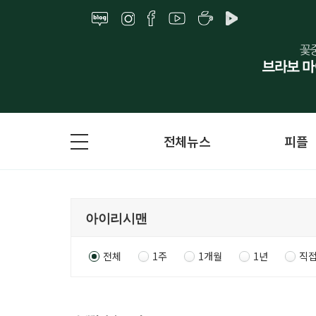
전체뉴스
피플
전체
1주
1개월
1년
직