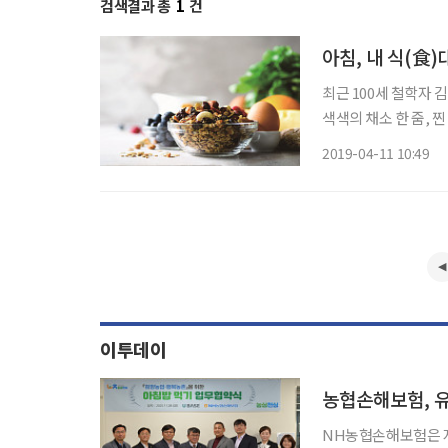
검색결과 총
1
건
아침, 내 식(食)
최근 100세 철학자 
색색의 채소 한 줌, 
프로그램과 SNS 등
2019-04-11 10:49
더욱 특별하게 비쳤다
이투데이
농협손해보험, 유
NH농협손해보험은 지