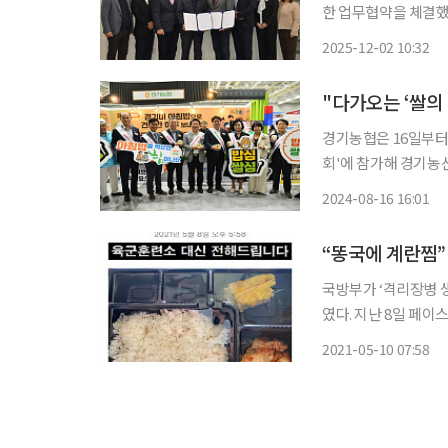
한 업무협약을 체결했다고 2일 밝혔다. 이번 협약은
려움을 겪는 농가를 
2025-12-02 10:32
됐다. 협약식은 
경기농협은 16일부터
회'에 참가해 경기농산물의 소비촉
기지역의 쌀 소비를 촉진하기 위해
2024-08-16 16:01
으로 추진하고 있는 
“똥국에 계란찜”
국방부가 ‘격리장병 생
였다. 지난 8일 페이스북 ‘육군훈련소 대신 전해드립니다’에 ‘39사단 부실 배식’ 내용의 게시
물이 올라오면서 군 
2021-05-10 07:58