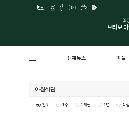
전체뉴스
피플
전체
1주
1개월
1년
직