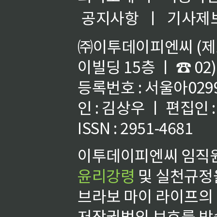
공지사항
ㅣ
기사제
㈜이투데이피엔씨 (제호
이빌딩 15층 ㅣ ☎ 02)
등록번호 : 서울아02992
인 : 김상우 ㅣ 편집인
ISSN : 2951-4681
이투데이피엔씨 임직원
윤리강령
및 실천규정을
브라보 마이 라이프의
저작권법의 보호를 받