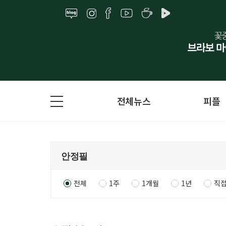
전체뉴스
피플
전체
1주
1개월
1년
직