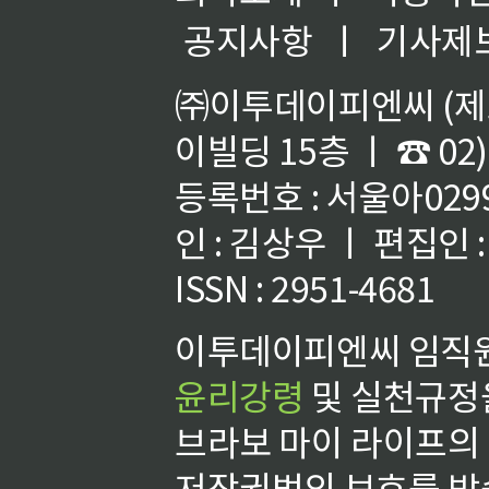
공지사항
ㅣ
기사제
㈜이투데이피엔씨 (제호
이빌딩 15층 ㅣ ☎ 02)
등록번호 : 서울아02992
인 : 김상우 ㅣ 편집인
ISSN : 2951-4681
이투데이피엔씨 임직원
윤리강령
및 실천규정을
브라보 마이 라이프의
저작권법의 보호를 받