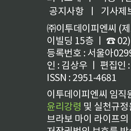
공지사항
ㅣ
기사제
㈜이투데이피엔씨 (제호
이빌딩 15층 ㅣ ☎ 02)
등록번호 : 서울아02992
인 : 김상우 ㅣ 편집인
ISSN : 2951-4681
이투데이피엔씨 임직원
윤리강령
및 실천규정을
브라보 마이 라이프의
저작권법의 보호를 받