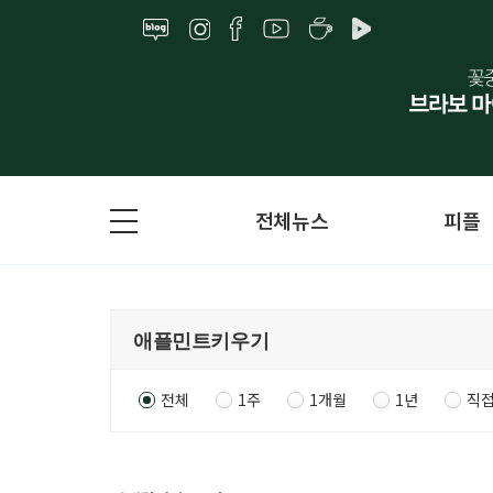
전체뉴스
피플
전체
1주
1개월
1년
직