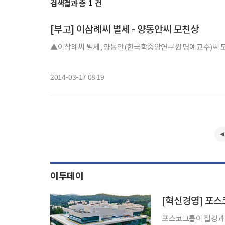
검색결과 총
1
건
[부고] 이삼례씨 별세 - 양동안씨 모친상
▲이삼례씨 별세, 양동안(한국학중앙연구원 명예교수)씨 모친상=
2014-03-17 08:19
이투데이
포스코그룹이 철강과