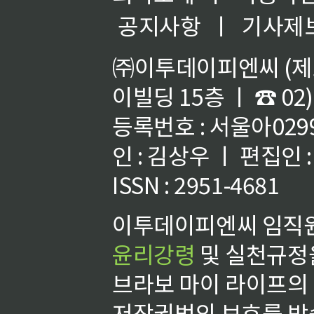
공지사항
ㅣ
기사제
㈜이투데이피엔씨 (제호
이빌딩 15층 ㅣ ☎ 02)
등록번호 : 서울아02992
인 : 김상우 ㅣ 편집인
ISSN : 2951-4681
이투데이피엔씨 임직원
윤리강령
및 실천규정을
브라보 마이 라이프의
저작권법의 보호를 받