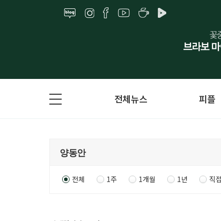
전체뉴스
피플
전체
1주
1개월
1년
직