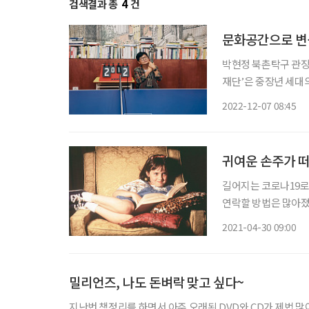
검색결과 총
4
건
문화공간으로 변
박현정 북촌탁구 관장 
재단’은 중장년 세대의
칩니다. 한국토지주택
2022-12-07 08:45
창업에 성공해 새 인
귀여운 손주가 
길어지는 코로나19로
연락할 방법은 많아졌
에는 부족하다. 길을 
2021-04-30 09:00
아이들의 웃음소리가 
밀리언즈, 나도 돈벼락 맞고 싶다~
지난번 책정리를 하면서 아주 오래된 DVD와 CD가 제법 많