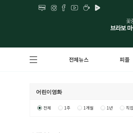
전체뉴스
피플
전체
1주
1개월
1년
직