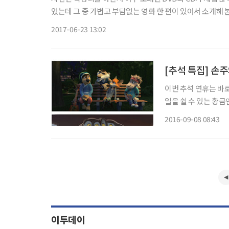
었는데 그 중 가볍고 부담없는 영화 한 편이 있어서 소개해
나 골치아프면 반갑지가 않다. 세상이 바뀌었는데도 연일 들
2017-06-23 13:02
[추석 특집] 손
이번 추석 연휴는 바로
일을 쉴 수 있는 황금
만, 여름휴가를 길게
2016-09-08 08:43
들은 지루해 몸이 근질
이투데이