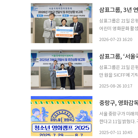
삼표그룹, 3년
삼표그룹은 21일 은
어린이 영화문화 활성화를
이영화제는 올해로 1
2026-07-23 16:20
영화 인재를 발굴하는 
삼표그룹, ‘서울
삼표그룹은 21일 은평
만 원을 SICFF에 
에 이어 두 번째다. 
2025-08-26 10:17
영회와 제작을 지원해
중랑구, 영화감독
서울 중랑구가 미래의
한다고 11일 밝혔다. 구는 지난달 마무리된 ‘2025 어린이 영화교실’에 이어 중학생과 고등학
생을 대상으로 한 ‘청소년
2025-07-11 10:45
교실’은 초등학생 2