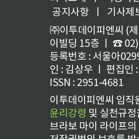
공지사항
ㅣ
기사제
㈜이투데이피엔씨 (제호
이빌딩 15층 ㅣ ☎ 02)
등록번호 : 서울아02992
인 : 김상우 ㅣ 편집인
ISSN : 2951-4681
이투데이피엔씨 임직원
윤리강령
및 실천규정을
브라보 마이 라이프의
저작권법의 보호를 받