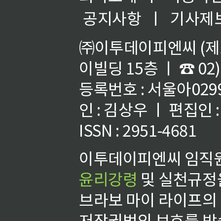
공지사항
ㅣ
기사제
㈜이투데이피엔씨 (제호
이빌딩 15층 ㅣ ☎ 02)
등록번호 : 서울아02992
인 : 김상우 ㅣ 편집인
ISSN : 2951-4681
이투데이피엔씨 임직원
윤리강령
및 실천규정을
브라보 마이 라이프의
저작권법의 보호를 받