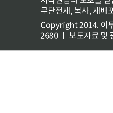
무단전재, 복사, 재배포
Copyright 2014.
이
2680 ㅣ 보도자료 및 광