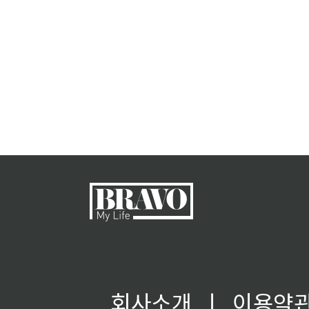
회사소개
ㅣ
이용약