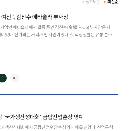
정확도순
최신순
 여전", 김진수 에타솔라 부사장
기업인 에타솔라에서 활동 중인 김진수(金鎭洙·56) 부사장은 처
니었다. 전기와는 거리가 먼 사람이었다. 첫 직장생활은 유통 분야
팀장을 맡았죠. 퇴직을 한 뒤에는 청과 도매업에 손을 댔어요. 제가
1
◀
▶
장 '국가생산성대회' 금탑산업훈장 영예
가생산성대회에서 금탑산업훈장 수상의 영예를 안았다. 산업통상