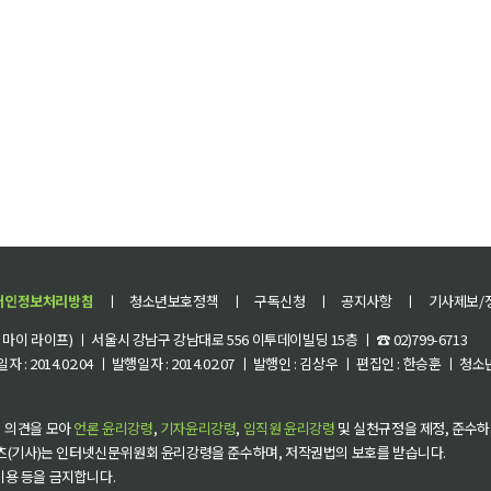
개인정보처리방침
ㅣ
청소년보호정책
ㅣ
구독신청
ㅣ
공지사항
ㅣ
기사제보/
이 라이프) ㅣ 서울시 강남구 강남대로 556 이투데이빌딩 15층 ㅣ ☎ 02)799-6713
 : 2014.02.04 ㅣ 발행일자 : 2014.02.07 ㅣ 발행인 : 김상우 ㅣ 편집인 : 한승훈 ㅣ
 의견을 모아
언론 윤리강령
,
기자윤리강령
,
임직원 윤리강령
및 실천규정을 제정, 준수하
츠(기사)는 인터넷신문위원회 윤리강령을 준수하며, 저작권법의 보호를 받습니다.
 이용 등을 금지합니다.