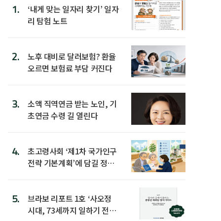
1.
‘내게 맞는 일자리 찾기’ 일자
리 탐험 노트
2.
노후 대비로 달러보험? 환율
오르면 보험료 부담 커진다
3.
소액 직역연금 받는 노인, 기
초연금 수령 길 열린다
4.
초고령사회 ‘제1차 국가인구
전략 기본계획’에 담길 정책
은
5.
브라보 리포트 1호 ‘사오정
시대, 73세까지 일하기 전략’