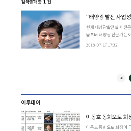
검색결과 총
1
건
"태양광 발전 사업성
현재 태양광발전설비 전문
음부터 태양광 전문가는 아
에서 시작했다. “원래는 파스퇴르유업에서 특판팀장을 했어요. 그곳에서 한참을 일하다 놀이
2018-07-17 17:32
동산 드림랜드로 옮겨 총괄
이투데이
이동호 동희오토 회
이동호 동희오토 회장이 국