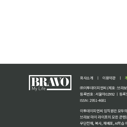
회사소개
ㅣ
이용약관
ㅣ
㈜이투데이피엔씨 (제호 : 브라보 마
등록번호 : 서울아02992 ㅣ 등록일자
ISSN : 2951-4681
이투데이피엔씨 임직원은 모두의
브라보 마이 라이프의 모든 콘텐
무단전재, 복사, 재배포, AI학습