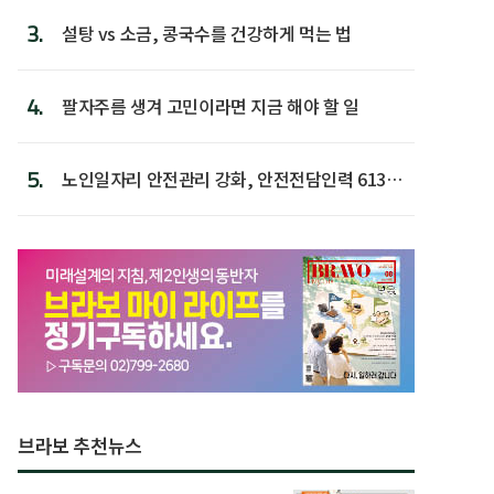
3.
설탕 vs 소금, 콩국수를 건강하게 먹는 법
4.
팔자주름 생겨 고민이라면 지금 해야 할 일
5.
노인일자리 안전관리 강화, 안전전담인력 613명
첫 배치
브라보 추천뉴스