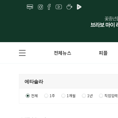
전체뉴스
피플
전체
1주
1개월
1년
직접입력