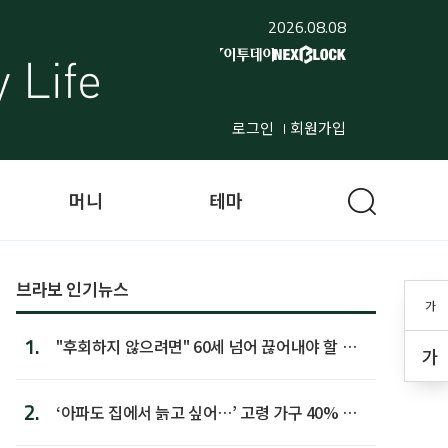
2026.08.08
로그인
회원가입
머니
테마
브라보 인기뉴스
가
1.
"후회하지 않으려면" 60세 넘어 끊어내야 할 사
가
람 1위
2.
‘아파도 집에서 늙고 싶어…’ 고령 가구 40% 노
후 주택이라 어...