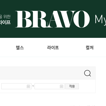
헬스
라이프
컬처
~
적용