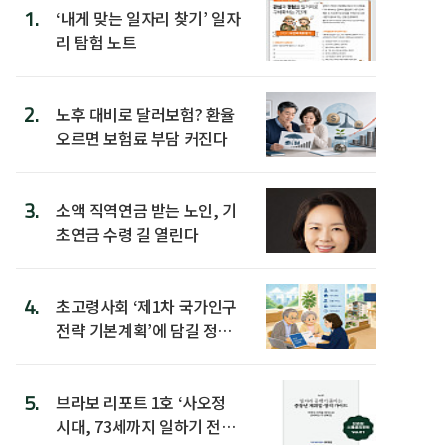
1.
‘내게 맞는 일자리 찾기’ 일자
리 탐험 노트
2.
노후 대비로 달러보험? 환율
오르면 보험료 부담 커진다
3.
소액 직역연금 받는 노인, 기
초연금 수령 길 열린다
4.
초고령사회 ‘제1차 국가인구
전략 기본계획’에 담길 정책
은
5.
브라보 리포트 1호 ‘사오정
시대, 73세까지 일하기 전략’