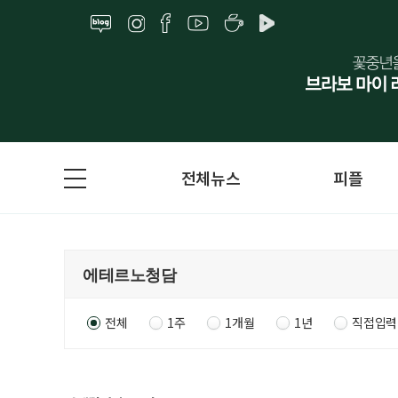
전체뉴스
피플
전체
1주
1개월
1년
직접입력