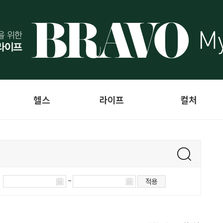
헬스
라이프
컬처
~
적용