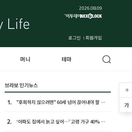
2026.08.09
로그인
회원가입
머니
테마
브라보 인기뉴스
가
1.
"후회하지 않으려면" 60세 넘어 끊어내야 할 사
가
람 1위
2.
‘아파도 집에서 늙고 싶어…’ 고령 가구 40% 노
후 주택이라 어...