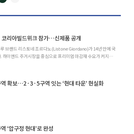
◀
▶
만에 코리아빌드위크 참가…신제품 공개
브랜드 리스토네 조르다노(Listone Giordano)가 14년 만에 국
다. 하이엔드 주거시장을 중심으로 프리미엄 마감재 수요가 커지는
 브랜드들의 국내 시장 공략도 한층 활발해지는 모습이다. 리스토
부터 8일까지 서울 코엑스에서 열리는 '2026 코
역 확보…2·3·5구역 잇는 ‘현대 타운’ 현실화
역 ‘압구정 현대’로 완성