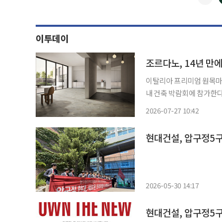
이투데이
조르다노, 14년 
이탈리아 프리미엄 원목마루 
내 건축 박람회에 참가한
가운데, 해외 고급 건축자재
2026-07-27 10:42
네 조르다노는 다음 달 5일
현대건설, 압구정5구
2026-05-30 14:17
현대건설, 압구정5구