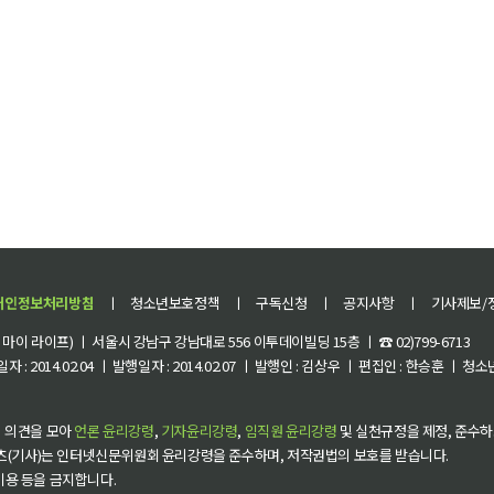
개인정보처리방침
ㅣ
청소년보호정책
ㅣ
구독신청
ㅣ
공지사항
ㅣ
기사제보/
이 라이프) ㅣ 서울시 강남구 강남대로 556 이투데이빌딩 15층 ㅣ ☎ 02)799-6713
 : 2014.02.04 ㅣ 발행일자 : 2014.02.07 ㅣ 발행인 : 김상우 ㅣ 편집인 : 한승훈 ㅣ
 의견을 모아
언론 윤리강령
,
기자윤리강령
,
임직원 윤리강령
및 실천규정을 제정, 준수하
츠(기사)는 인터넷신문위원회 윤리강령을 준수하며, 저작권법의 보호를 받습니다.
 이용 등을 금지합니다.