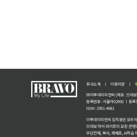
회사소개
ㅣ
이용약관
ㅣ
㈜이투데이피엔씨 (제호 : 브라보 마
등록번호 : 서울아02992 ㅣ 등록일자
ISSN : 2951-4681
이투데이피엔씨 임직원은 모두의
브라보 마이 라이프의 모든 콘텐
무단전재, 복사, 재배포, AI학습