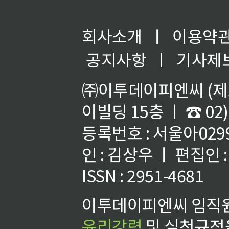
회사소개
ㅣ
이용약
공지사항
ㅣ
기사제
㈜이투데이피엔씨 (제호
이빌딩 15층 ㅣ ☎ 02)
등록번호 : 서울아02992
인 : 김상우 ㅣ 편집인
ISSN : 2951-4681
이투데이피엔씨 임직원
윤리강령
및 실천규정을