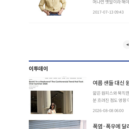
머나먼 옛말이라 해야
는 패션 아이템들이 
2017-07-13 09:43
틀’의 권정현 대표 
이투데이
여름 샌들 대신 
얇은 원피스와 묵직한
분 흐려진 점도 영향 미국 뉴욕 한복판에서 한여름 패션 공식이 달라지고 있다. 얇은 원피스와
짧은 반바지 아래, 가
2026-08-08 06:00
덮는 앵클부츠부터 무
폭염·폭우에 달