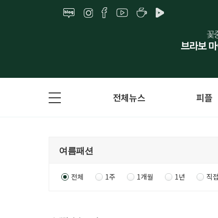
전체뉴스
피플
전체
1주
1개월
1년
직