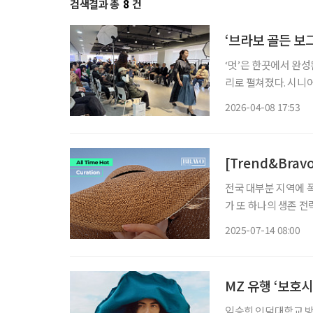
검색결과 총
8
건
‘브라보 골든 보그
‘멋’은 한끗에서 완성
리로 펼쳐졌다. 시니어 매거진 ‘브라보 마이 라이프’가 주최한 ‘브라보 골든 보그 2026’이 8일
서울 강남구 이투데이
2026-04-08 17:53
라이프스타일 행사로,
[Trend&Bra
전국 대부분 지역에 
가 또 하나의 생존 전
도 차이가 일상 속 체
2025-07-14 08:00
자주 발생하는 만큼 옷
MZ 유행 ‘보호
임승희 인덕대학교 