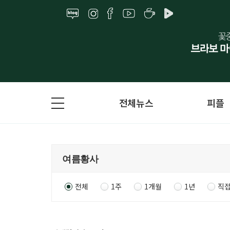
전체뉴스
피플
전체
1주
1개월
1년
직