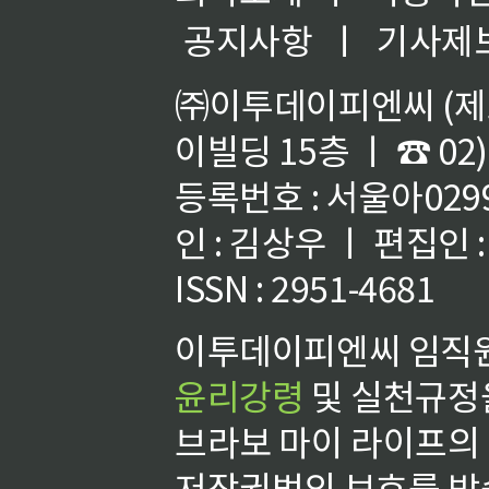
공지사항
ㅣ
기사제
㈜이투데이피엔씨 (제호
이빌딩 15층 ㅣ ☎ 02)
등록번호 : 서울아02992
인 : 김상우 ㅣ 편집인
ISSN : 2951-4681
이투데이피엔씨 임직원
윤리강령
및 실천규정을
브라보 마이 라이프의
저작권법의 보호를 받