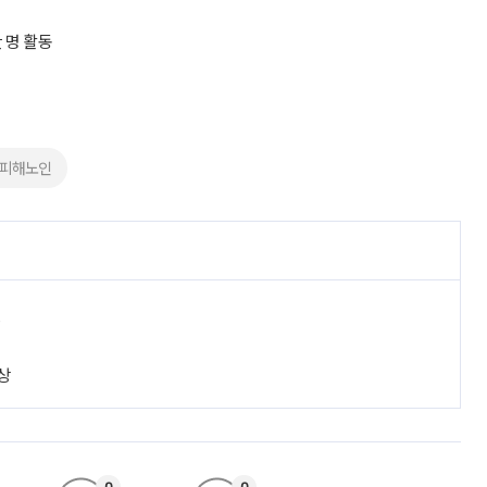
 명 활동
#피해노인
진
상