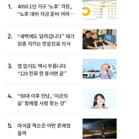
1.
4050 1인 가구 ‘노후’ 걱정,
“노후 대비 자금 준비 어려
워”
2.
“새벽에도 달려갑니다” 재가
임종 지키는 방문진료 의사
3.
앱 없이도 택시 부릅니다
“120 전화 한 통이면 끝”
4.
“50대 이후 만남, ‘지금의
삶’ 함께할 사람 찾는 것”
5.
마이클 잭슨은 어떤 존재였
을까