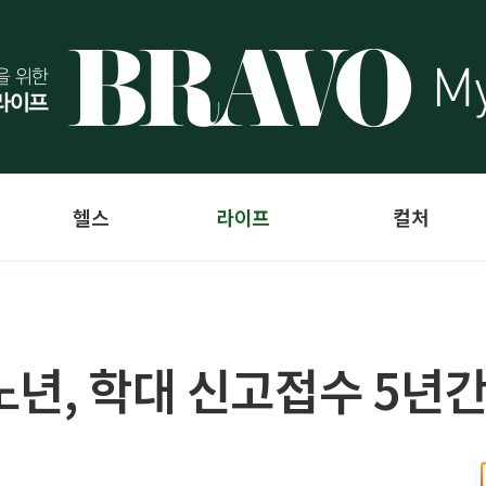
헬스
라이프
컬처
노년, 학대 신고접수 5년간