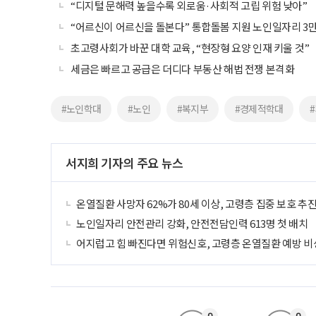
“디지털 문해력 높을수록 외로움·사회적 고립 위험 낮아”
“어르신이 어르신을 돌본다” 통합돌봄 지원 노인일자리 3만
초고령사회가 바꾼 대학 교육, “현장형 요양 인재 키울 것”
세금은 빠르고 공급은 더디다 부동산 해법 전쟁 본격화
#노인학대
#노인
#복지부
#경제적학대
서지희 기자의 주요 뉴스
온열질환 사망자 62%가 80세 이상, 고령층 집중 보호 추
노인일자리 안전관리 강화, 안전전담인력 613명 첫 배치
어지럽고 힘 빠진다면 위험신호, 고령층 온열질환 예방 비