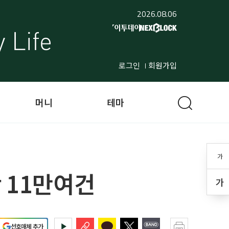
2026.08.06
로그인
회원가입
머니
테마
가
 11만여건
가
선호매체 추가