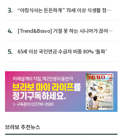
3.
“아침식사는 든든하게” 70세 이상 식생활 점수
가장 높아
4.
[Trend&Bravo] 거절 못 하는 시니어가 끊어야
할 행동 5
5.
65세 이상 국민연금 수급자 비중 80% ‘돌파’
브라보 추천뉴스