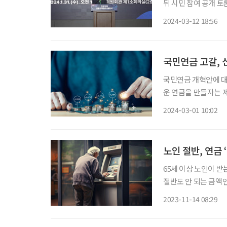
뒤 시민 참여 공개 토론을 열기로 했다. 지난 11
민연금 보험료율을 현
2024-03-12 18:56
방안 1안과 보험료율
국민연금 고갈, 
국민연금 개혁안에 대한
운 연금을 만들자는 제안을 내놓았다. 지난해 10월 
체적인 숫자가 언급되지
2024-03-01 10:02
연금개혁이 지지부진 
노인 절반, 연금 
65세 이상 노인이 받
절반도 안 되는 금액인
다. 통계청은 지난 10월 26일 ‘연금통계 개발 결과’를 발표했다. 포괄적 연금통계는 통계청의
2023-11-14 08:29
통계등록부를 중심으로