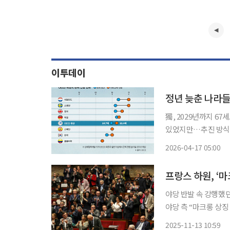
이투데이
獨, 2029년까지 6
있었지만…추진 방식에
이 내놓은 공통 처방이
2026-04-17 05:00
프랑스는 유사한 정년
프랑스 하원, ‘
야당 반발 속 강행했던
야당 측 “마크롱 상징 흔들려”…정치적
대통령의 주요 정책 중 
2025-11-13 10:59