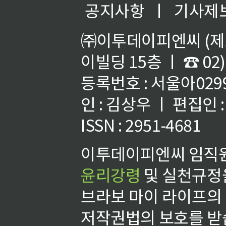
공지사항
ㅣ
기사제
㈜이투데이피엔씨 (제호
이빌딩 15층 ㅣ ☎ 02)
등록번호 : 서울아02992
인 : 김상우 ㅣ 편집인
ISSN : 2951-4681
이투데이피엔씨 임직원
윤리강령
및 실천규정을
브라보 마이 라이프의
저작권법의 보호를 받