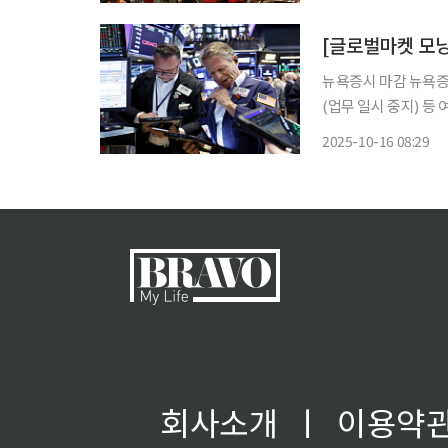
(현지시간) 프랑스2
뉴욕증시 마감 뉴욕증시는 미국 은행들의 호실적과 미·중 무역 갈등, 미국 연방정부 셧다운
(업무 일시 중지) 등 여러 재료
(NYSE)에서 다우지수
2025-10-16 08:29
다. S&P500지수는 26
회사소개
ㅣ
이용약