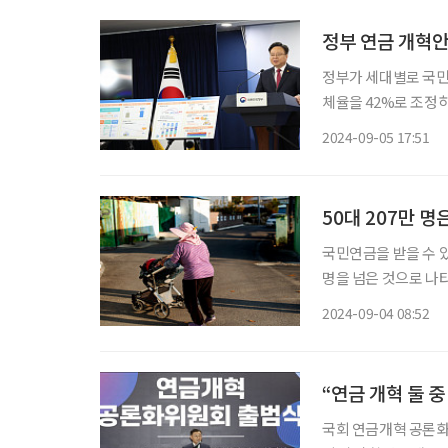
정부가 세대별로 국민
체율을 42%로 조정
금액을 조정하는 자동
2024-09-05 17:51
건복지부가 발표한 연
50대 207만 
국민연금을 받을 수 있
명을 넘은 것으로 나
고 있다. 3일 국회 보건복지위원회 소속 더불어민주당 전진숙 의원이 국민연금공단에서 받은
2024-09-04 08:52
자료에 따르면 2024년
“연금 개혁 둘 
국회 연금개혁 공론화