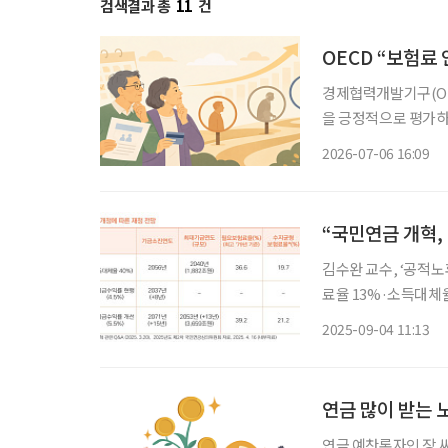
검색결과 총
11
건
OECD “보험료
경제협력개발기구(OE
을 긍정적으로 평가하
추는 등 추가 개혁이
2026-07-06 16:09
“국민연금 개혁
김수완 교수, ‘공적노
료율 13%·소득대체율 4
에 합의된 국민연금 
2025-09-04 11:13
번 개혁안이 정치적 
연금 많이 받는 
연금 예찬론자인 장 