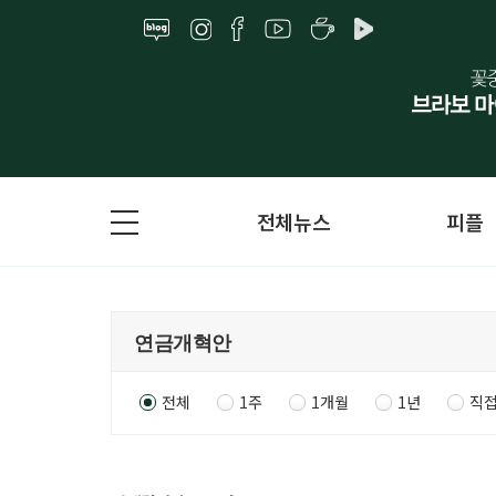
전체뉴스
피플
전체
1주
1개월
1년
직