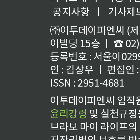
공지사항
ㅣ
기사제
㈜이투데이피엔씨 (제호
이빌딩 15층 ㅣ ☎ 02)
등록번호 : 서울아02992
인 : 김상우 ㅣ 편집인
ISSN : 2951-4681
이투데이피엔씨 임직원
윤리강령
및 실천규정을
브라보 마이 라이프의
저작권법의 보호를 받