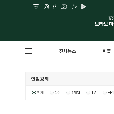
전체뉴스
피플
전체
1주
1개월
1년
직