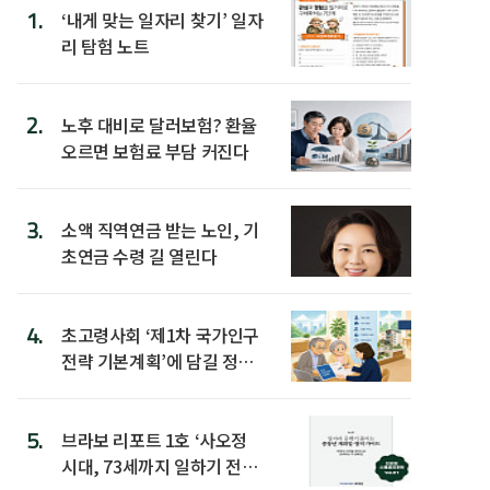
1.
‘내게 맞는 일자리 찾기’ 일자
리 탐험 노트
2.
노후 대비로 달러보험? 환율
오르면 보험료 부담 커진다
3.
소액 직역연금 받는 노인, 기
초연금 수령 길 열린다
4.
초고령사회 ‘제1차 국가인구
전략 기본계획’에 담길 정책
은
5.
브라보 리포트 1호 ‘사오정
시대, 73세까지 일하기 전략’