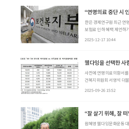
“연명의료 중단 시 
한은 경제연구원 최근 연
보험료 인하 혜택 제언하기도 이재명 대통령이 연명 치료(연명의료)를 중단하면
제공하는 방안을 고민할 것
2025-12-17 10:44
대통령은 16일 보건복지부
웰다잉을 선택한 사람
사전에 연명의료의향서를 등록한 
건복지위원회 서영석 더
리정책원이 발간한 ‘2024
2025-09-26 15:52
해 8월까지 사전연명의료의
“잘 살기 위해, 잘 
원혜영 웰다잉문화운동 대표