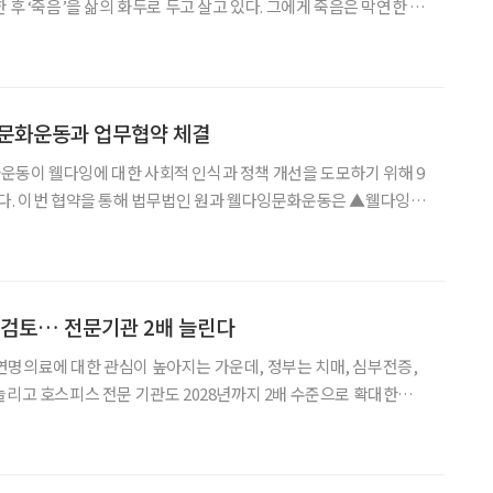
 후 ‘죽음’을 삶의 화두로 두고 살고 있다. 그에게 죽음은 막연한 공
로서의 죽음, 남겨진 사람을 위한 배려다. 그가 지난 8년간 ‘웰다
알리며 해온 일은 단순한 죽음 준비 교육이 아니다. 지금
잉문화운동과 업무협약 체결
운동이 웰다잉에 대한 사회적 인식과 정책 개선을 도모하기 위해 9
웰다잉 문
협력 ▲웰다잉 관련 제도 정착과 정책 개선을 위한 협력 ▲법률 자문
및 정보 제공 등의 분야에서 협력하기로 했다. 웰다잉문화운동은 사회 구성원 모
 검토… 전문기관 2배 늘린다
명의료에 대한 관심이 높아지는 가운데, 정부는 치매, 심부전증,
늘리고 호스피스 전문 기관도 2028년까지 2배 수준으로 확대한다는
부(이하 복지부)가 지난 2일 밝힌 ‘제2차 호스피스·연명의료 종합
은 ‘누구나 삶의 존엄한 마무리를 보장받는 사회’