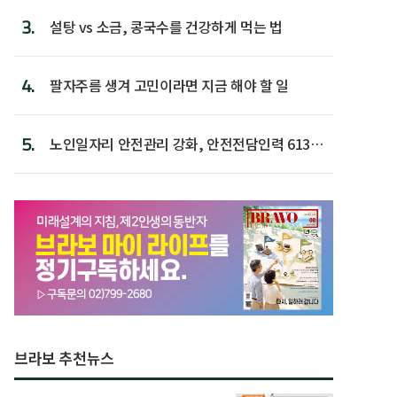
3.
설탕 vs 소금, 콩국수를 건강하게 먹는 법
4.
팔자주름 생겨 고민이라면 지금 해야 할 일
5.
노인일자리 안전관리 강화, 안전전담인력 613명
첫 배치
브라보 추천뉴스