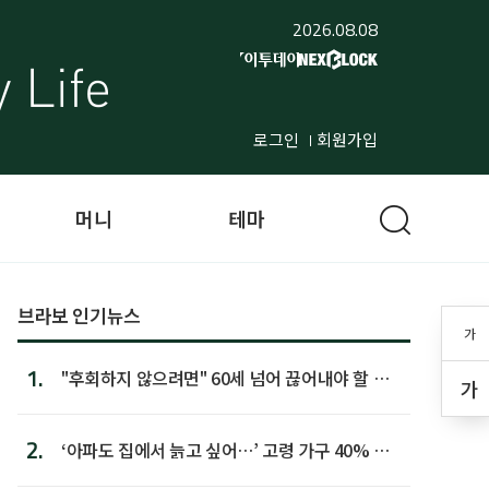
2026.08.08
로그인
회원가입
머니
테마
브라보 인기뉴스
가
1.
"후회하지 않으려면" 60세 넘어 끊어내야 할 사
가
람 1위
2.
‘아파도 집에서 늙고 싶어…’ 고령 가구 40% 노
후 주택이라 어...