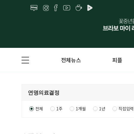
전체뉴스
피플
전체
1주
1개월
1년
직접입력