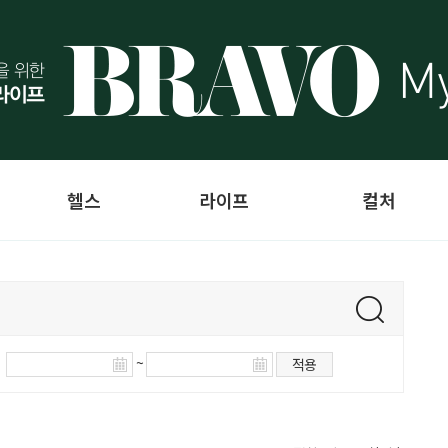
헬스
라이프
컬처
~
적용