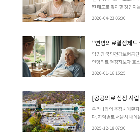
떤 태도로 맞이할 것인지는
흔히 ‘웰다잉(Well-dy
2026-04-23 06:00
의료의향서다. 사전연명의
"연명의료결정제도 
임민경 국민건강보험공단 
연명의료 결정자보다 호스피
핍증 등으로 규정 연명의료결정제도의 실효성을 높이기 위해서는 호스피스 이용 대상을 확대
2026-01-16 15:25
[공공의료 심장 시립
우리나라의 추정치매환자 수
다. 지역별로 서울시 내에는
로 노인성 질환에 대한 의
2025-12-18 07:00
환자를 위한 공공의료 거