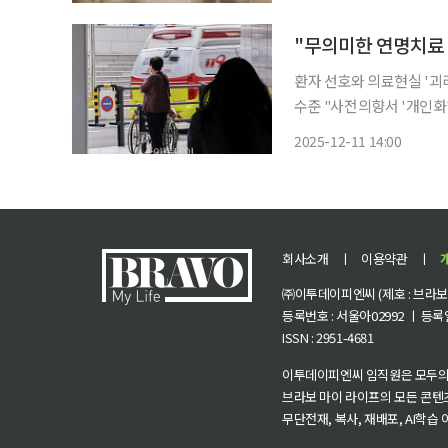
속에서, 조력사망을 자살이
"무의미한 연명치료 
환자 선호와 의료현실 '괴리
수준 "사전의향서 '개인화'하고 온라
층 10명 중 8명은 회복
2025-12-11 14:00
현장에서 연명의료를 중단하
회사소개
ㅣ
이용약관
ㅣ
㈜이투데이피엔씨 (제호 : 브라보 마
등록번호 : 서울아02992 ㅣ 등록일자
ISSN : 2951-4681
이투데이피엔씨 임직원은 모두의
브라보 마이 라이프의 모든 콘텐
무단전재, 복사, 재배포, AI학습