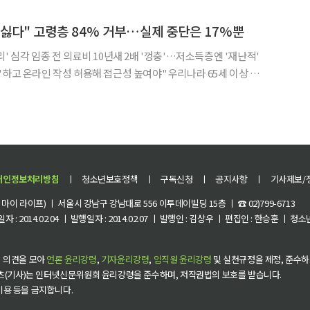
 아닌 자연사로 볼 것인지에 대한 판단이 보험금 지급 기준과 직결
싫다" 고령층 84% 거부…실제 중단은 17%뿐
' 심각 임종 전 의료비 10년새 2배 '껑충'…저소득층엔 '재난적'
인 작성 허용해 접근성 높여야" 우리나라 65세 이상 고령
 가능성이 없는 연명의료를 거부하겠다는 의사를 밝혔지만, 실제 의료
는 비율은 10명 중 2명에도 미치지 못하는 것
개인정보처리방침
ㅣ
청소년보호정책
ㅣ
구독신청
ㅣ
공지사항
ㅣ
기사제보/
이 라이프) ㅣ 서울시 강남구 강남대로 556 이투데이빌딩 15층 ㅣ ☎ 02)799-6713
 : 2014.02.04 ㅣ 발행일자 : 2014.02.07 ㅣ 발행인 : 김상우 ㅣ 편집인 : 한승훈 ㅣ
 의견을 모아
언론 윤리강령
,
기자윤리강령
,
임직원 윤리강령
및 실천규정을 제정, 준수하
츠(기사)는 인터넷신문위원회 윤리강령을 준수하며, 저작권법의 보호를 받습니다.
 이용 등을 금지합니다.