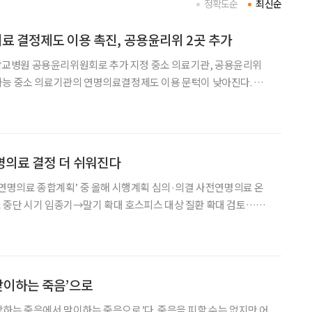
정확도순
최신순
 결정제도 이용 촉진, 공용윤리위 2곳 추가
병원 공용윤리위원회로 추가 지정 중소 의료기관, 공용윤리위
아진다. 보
원과 경북대학교병원을 공용의료기관윤리위원회(이하 공용윤리
 6일 밝혔다. ‘호스피스·완화의료 및 임종과정에 있는 환자의 연명
명의료 결정 더 쉬워진다
·연명의료 종합계획’ 중 올해 시행계획 심의·의결 사전연명의료 온
 중단 시기 임종기→말기 확대 호스피스 대상 질환 확대 검토…말
금보다 쉬워진다. 2일
날 열린 국가호스피스연명의료위원회에서 사전연명의료 온라인
‘맞이하는 죽음’으로
하는 죽음에서 맞이하는 죽음으로’다. 죽음을 피할 수는 없지만 어