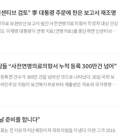
인센티브 검토” 李 대통령 주문에 한은 보고서 재조명
명의료 보완방안 보고서 발간 사전연명의료의향서 작성자 대상 건강
 인센티브를
을 주문한 가운데 한국은행 연구보고서가 다시 주목받고 있다. 이
 업무보고에서 “연명치료를 안 하겠다고 하면 그 비용이
들 “사전연명의료의향서 누적 등록 300만건 넘어"
건수가 300만 건을 넘어선 것으로 나타났다. 26일 국회 보
불어민주당 의원이 보건복지부로부터 제출받은 자료와 국가생명윤
 연명의료결정제도 연보’를 분석한 결과 2018년 제도 시행 이후 올
향서 등록자 누적 건수는 303만4831건으로 집계됐다.
떠날 준비를 합니다”
는 전 지방자치단체장이자 국회의원을 지냈다. 이런 그가 2016