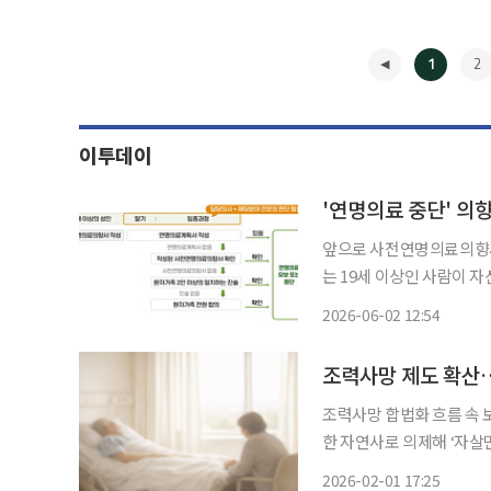
1
2
이투데이
'연명의료 중단' 의
앞으로 사전연명의료의향
는 19세 이상인 사람이 
다. 보건복지부는 2일 이형훈 2차관 주재로 국가호스피스연명의료위원회를 열어 ‘제2차 호스
2026-06-02 12:54
피스·연명의료 종합계획(20
◀
조력사망 제도 확산…
조력사망 합법화 흐름 속 
한 자연사로 의제해 ‘자살면책 배제’ 조력사망 제도화가 세계적으
무에도 구조적 변화가 불
2026-02-01 17:25