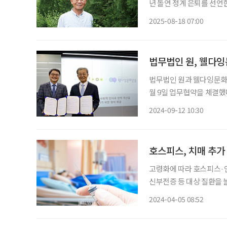
년 돌연 정계 은퇴를 선언한
포가 아닌 품위 있는 마무리
2025-08-18 07:00
잉’이라는 단어를 세상에 
법무법인 원, 웰다
법무법인 원과 웰다잉문화
월 9일 업무협약을 체결했다. 이번 협약을 통해 법무법인 원과 웰다잉문화운동은 ▲
화 확산 및 정착을 위한 
2024-09-12 10:30
호스피스, 치매 추가
고령화에 따라 호스피스·연
신부전증 등 대상 질환을 
계획을 내놓았다. 보건복지
2024-04-05 08:52
계획(2024~2028년)’