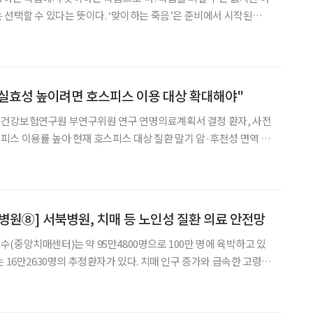
 선택할 수 있다는 뜻이다. ‘맞이하는 죽음’은 준비에서 시작된다.
ing)’이라고 부르는 죽음 준비 가운데 가장 중요한 것이 바로 사전연명
료의향서는 임종 과정에서 회복 가능성이 없을
실효성 높이려면 호스피스 이용 대상 확대해야"
건강보험연구원 부연구위원 연구 연명의료계획서 결정 환자, 사전
스 이용률 높아 현재 호스피스 대상 질환 말기 암·후천성 면역 결
하는 등 제도 개선이 필요하다는 분석이 나왔다. 임민경 국민건강보험공단 건강보험연구
병원⑧] 서북병원, 치매 등 노인성 질환 의료 안전망
(중앙치매센터)는 약 95만4800명으로 100만 명에 육박하고 있
 16만2630명의 추정환자가 있다. 치매 인구 증가와 급속한 고령화
료 수요가 커지고 있는 가운데, 서울특별시 서북병원이 치매와 고령
점으로 주목받고 있다. 결핵전문병원으로 출발한 서북병원은