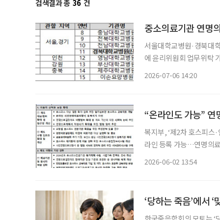
검색결과 총
36
건
중소의료기관 연명의료
서울대학교병원·경북대학교
에 윤리위원회 업무위탁 가능 중소 의료기관의 연명의료결정제도 이용 문턱이 낮
건복지부는 서울대학교병
2026-07-06 14:20
위원회)로 추가 지정한다고
의료결정에
“온라인도 가능” 연
복지부, ‘제2차 호스피스
라인 등록 가능…연명의료
기심부전 호스피스 교육자료 개발 앞으로 사전연명의료 등록 과정이 지
2026-06-02 13:54
보건복지부에 따르면 이
‘당하는 죽음’에서 
한국죽음학회의 모토는 ‘당