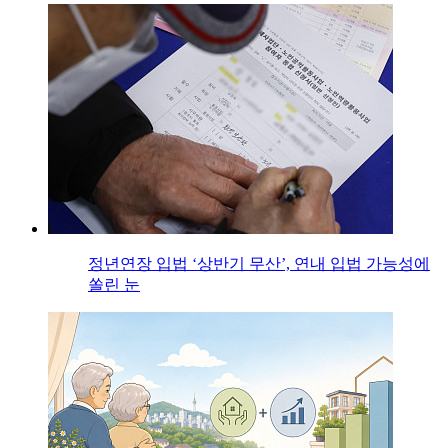
정년연장 입법 ‘상반기 무산’, 연내 입법 가능성에
쏠린 눈