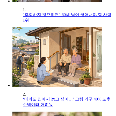
1.
"후회하지 않으려면" 60세 넘어 끊어내야 할 사람
1위
2.
‘아파도 집에서 늙고 싶어…’ 고령 가구 40% 노후
주택이라 어려워