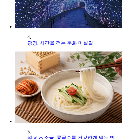
4.
광명, 시간을 걷는 문화 마실길
5.
설탕 vs 소금, 콩국수를 건강하게 먹는 법