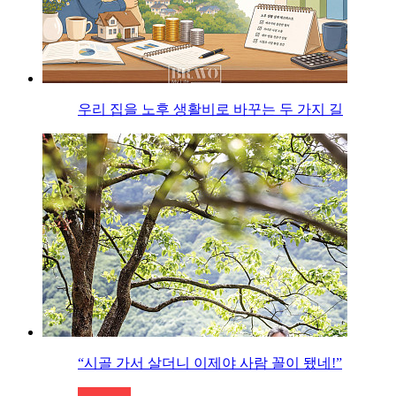
우리 집을 노후 생활비로 바꾸는 두 가지 길
“시골 가서 살더니 이제야 사람 꼴이 됐네!”