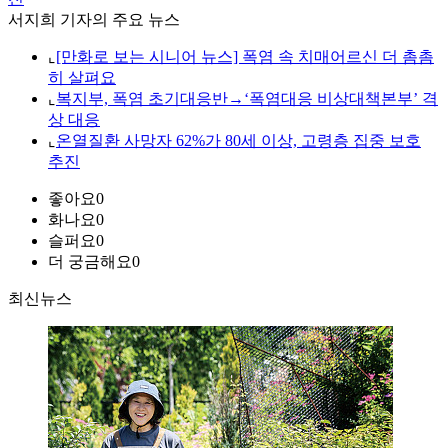
서지희 기자의 주요 뉴스
⌞
[만화로 보는 시니어 뉴스] 폭염 속 치매어르신 더 촘촘
히 살펴요
⌞
복지부, 폭염 초기대응반→‘폭염대응 비상대책본부’ 격
상 대응
⌞
온열질환 사망자 62%가 80세 이상, 고령층 집중 보호
추진
좋아요
0
화나요
0
슬퍼요
0
더 궁금해요
0
최신뉴스