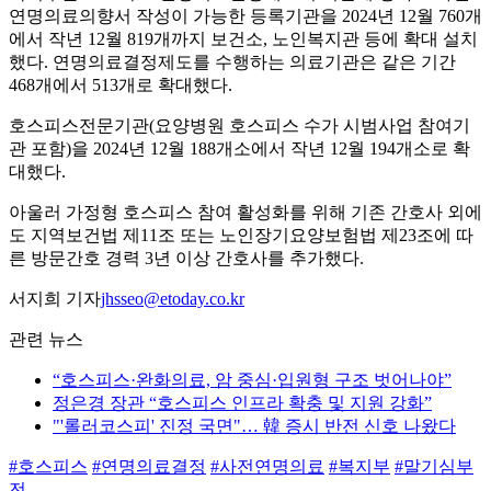
연명의료의향서 작성이 가능한 등록기관을 2024년 12월 760개
에서 작년 12월 819개까지 보건소, 노인복지관 등에 확대 설치
했다. 연명의료결정제도를 수행하는 의료기관은 같은 기간
468개에서 513개로 확대했다.
호스피스전문기관(요양병원 호스피스 수가 시범사업 참여기
관 포함)을 2024년 12월 188개소에서 작년 12월 194개소로 확
대했다.
아울러 가정형 호스피스 참여 활성화를 위해 기존 간호사 외에
도 지역보건법 제11조 또는 노인장기요양보험법 제23조에 따
른 방문간호 경력 3년 이상 간호사를 추가했다.
서지희 기자
jhsseo@etoday.co.kr
관련 뉴스
“호스피스·완화의료, 암 중심·입원형 구조 벗어나야”
정은경 장관 “호스피스 인프라 확충 및 지원 강화”
"'롤러코스피' 진정 국면"… 韓 증시 반전 신호 나왔다
#호스피스
#연명의료결정
#사전연명의료
#복지부
#말기심부
전