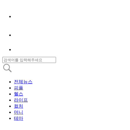
전체뉴스
피플
헬스
라이프
컬처
머니
테마