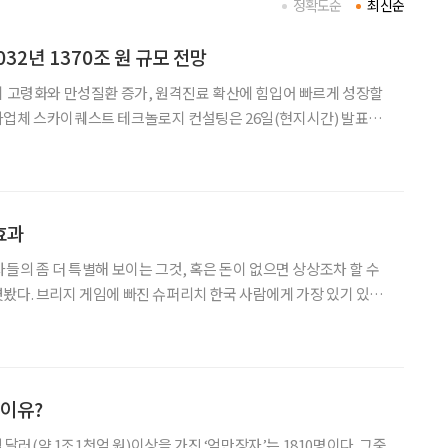
정확도순
최신순
032년 1370조 원 규모 전망
이 고령화와 만성질환 증가, 원격진료 확산에 힘입어 빠르게 성장할
사업체 스카이퀘스트 테크놀로지 컨설팅은 26일(현지시간) 발표한
 시장 규모가 2024년 3,753억 달러(약 508조 원)에서 연평균
 337억 달러(약 1,370조 원)에 이를
효과
들의 좀 더 특별해 보이는 그것, 혹은 돈이 없으면 상상조차 할 수
게 가장 있기 있는
 트럼프 카드로 즐기는 브리지 게임(이하 브리지)이 인기다. 우리
에게는 생소하지만 130여 개국 4000만 명이 이 게임에 열광한다. ‘
 이유?
억 달러(약 1조1천억 원)이상을 가진 ‘억만장자’는 1810명이다. 그중