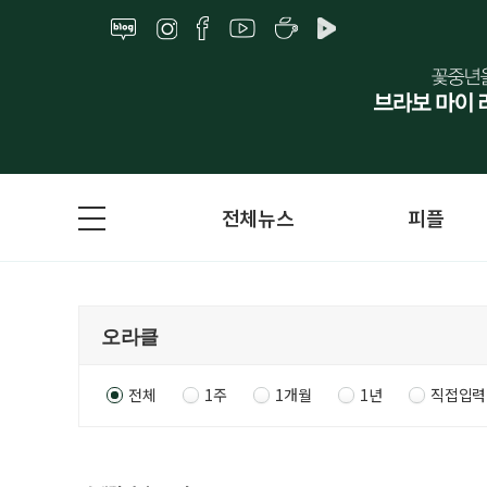
전체뉴스
피플
전체
1주
1개월
1년
직접입력