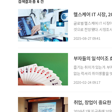
검색결과 총
6
건
헬스케어 IT 시장, 2
글로벌 헬스케어 IT 시장
것으로 전망됐다. 시장조
보고서에서 세계 헬스케어 IT
2025-08-27 09:41
13.5% 성장해 2032년 1조
부자들의 일석이조 
즐기는 취미가 있는가. 부자
없는 럭셔리 취미생활을 엿봤다. 브리지 게임에 빠진 슈퍼리치 한국 사람에
게임이 화투라면 외국에서는
2020-02-24 09:17
취업, 창업이 중요한
2016년 1월 지구촌에 10