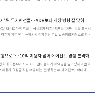
) 개장 직후 전날 정규장 종가보다 29.98% 내린 116만8000원에
 11주에 불과했으나, 최초 가격 결정이 기존 정규시장과
답지’ 된 무기한선물…ADR보다 개장 방향 잘 맞혀
59분 SKHX 가격 흐름 분석시초가 방향 15번 중 12번⋯공통 표본서
가 체결 변수⋯해외서 강제청산 촉발 탈중앙화거래소(DEX)
SK하이닉스 연계 무기한선물 ‘SKHX’가 미국 상장 예탁증서
한국거래소 정규장 개장 방향과 높은 일치율을 보였다
실행으로"…10억 이용자 넘어 에이전트 경쟁 본격화
명을 넘어섰다고 발표
로 이용자 요청을 직접 수행하는 '실행하는 AI(에이전트)' 확대에 속
했다. 가격 인하와 인프라 투자, 차세대 연구 모델 개발을 병행하며
이용자 확대를 기업 시장 성장으로 연결하겠다는 전략이다. 3일 정보통신