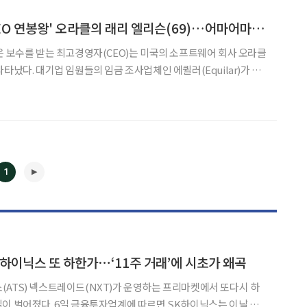
[월드시니어] '美 CEO 연봉왕' 오라클의 래리 엘리슨(69)…어마어마한 시급의 사나이
은 보수를 받는 최고경영자(CEO)는 미국의 소프트웨어 회사 오라클
퀼러(Equilar)가 뉴
2일(현지시간)에 작성한 ‘2013 100대 CEO의 보수 연구’ 보고서
 스톡옵션을 포함해 총 7840만 달러(약
1
K하이닉스 또 하한가⋯‘11주 거래’에 시초가 왜곡
ATS) 넥스트레이드(NXT)가 운영하는 프리마켓에서 또다시 하
◀
▶
 따르면 SK하이닉스는 이날 프