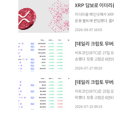
XRP 담보로 이더리
이더리움 메인넷에서 XRP
운용 볼트에 편입됐다. 플레어 네트워크는 지난 3일(현지시간) 기관 디파이 운용사 센토라
(Sentora)가 RLUS
2026-08-07 16:05
대출 프로토콜 모포(Mor
비트코인(BTC)은 27일 오
승했다. 장중 고점은 6만5
등세를 보인 가운데 시가총
2026-07-27 09:20
비트코인(BTC)은 23일 오
락했다. 장중 고점은 6만6
이후 숨 고르기에 들어간 
2026-07-23 09:19