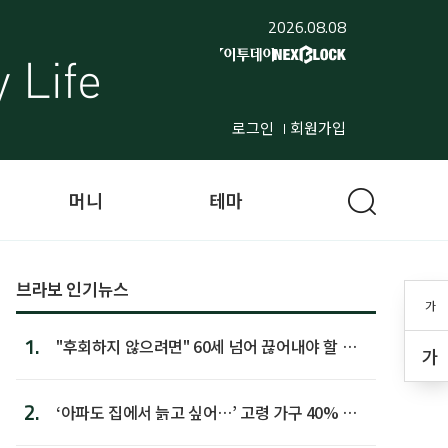
2026.08.08
로그인
회원가입
머니
테마
브라보 인기뉴스
가
1.
"후회하지 않으려면" 60세 넘어 끊어내야 할 사
가
람 1위
2.
‘아파도 집에서 늙고 싶어…’ 고령 가구 40% 노
후 주택이라 어...