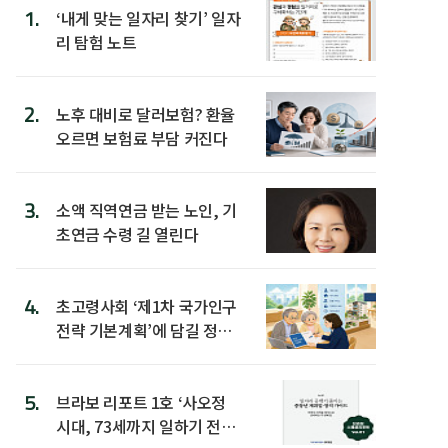
1.
‘내게 맞는 일자리 찾기’ 일자
리 탐험 노트
2.
노후 대비로 달러보험? 환율
오르면 보험료 부담 커진다
3.
소액 직역연금 받는 노인, 기
초연금 수령 길 열린다
4.
초고령사회 ‘제1차 국가인구
전략 기본계획’에 담길 정책
은
5.
브라보 리포트 1호 ‘사오정
시대, 73세까지 일하기 전략’