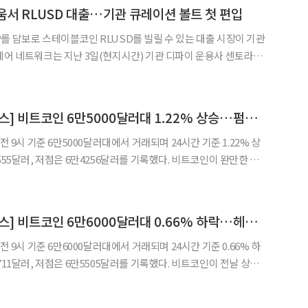
움서 RLUSD 대출…기관 큐레이션 볼트 첫 편입
를 담보로 스테이블코인 RLUSD를 빌릴 수 있는 대출 시장이 기관
D 메인 볼트에 FXRP를 담보 자산으로 추가했다고 밝혔다. 해당 볼트는
pho) 위에서 운용되며, 플레어에 따르면 전체
[데일리 크립토 무버스] 비트코인 6만5000달러대 1.22% 상승…펌프닷펀 13.25% 상승
전 9시 기준 6만5000달러대에서 거래되며 24시간 기준 1.22% 상
555달러, 저점은 6만4256달러를 기록했다. 비트코인이 완만한 반
액 상위 100위 가상자산 중에서는 밈코인·디파이·실물자산 토큰
화(RWA) 관련 자산이 강세를 나타냈다. 솔라나 기반 밈코인 발행 플
[데일리 크립토 무버스] 비트코인 6만6000달러대 0.66% 하락…헤데라 4.78% 상승
전 9시 기준 6만6000달러대에서 거래되며 24시간 기준 0.66% 하
711달러, 저점은 6만5505달러를 기록했다. 비트코인이 전날 상승
가운데 시가총액 상위 100위 가상자산 중에서는 기관 채택·디파이·
실물자산 토큰화(RWA) 관련 자산이 상대적 강세를 나타냈다. 기