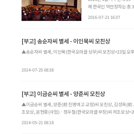
에 한국인 억만장자는 총 31명이다. 세계 최고 부호는 마이크로소프트 
(약 82조 원)로 1위이고, 스페인 패션업체 자라의
2016-07-21 16:37
608억 달러로 3위이다.
[부고] 송순자씨 별세 - 이인묵씨 모친상
▲송순자씨 별세, 이인묵(한국오라클 상무)씨 모친상=23일 오후 삼성
2014-07-25 08:38
[부고] 이금순씨 별세 - 양준씨 모친상
▲이금순씨 별세, 양준(前 진명여고 교장)씨 모친상, 김성옥(前 J
조모상, 윤현중(사업)ㆍ정우철(한국오라클 부장)씨 처조모상=20일 오
2014-05-21 08:18