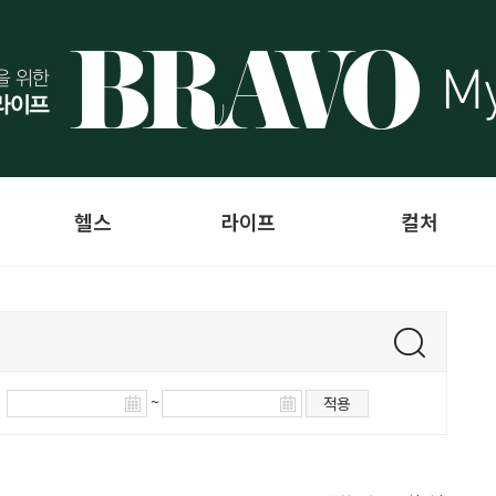
헬스
라이프
컬처
~
적용