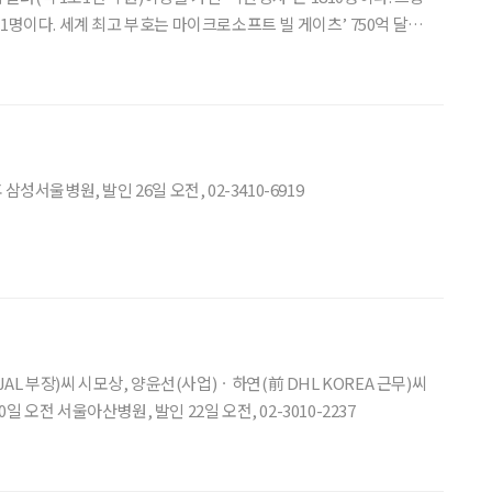
빌 게이츠’ 750억 달러
 오르테가가 670억 달러로 2위, 워런 버핏이
 멕시코의 재벌 카를로스 슬림은
서울병원, 발인 26일 오전, 02-3410-6919
AL 부장)씨 시모상, 양윤선(사업)ㆍ하연(前 DHL KOREA 근무)씨
전 서울아산병원, 발인 22일 오전, 02-3010-2237