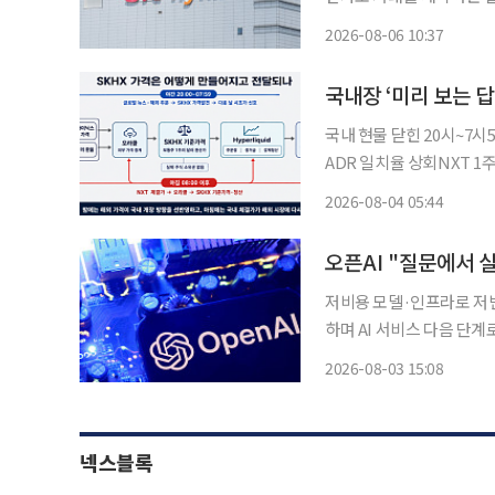
리마켓(오전 8시~8시 50분
2026-08-06 10:37
거래됐다. 거래량은
국내장 ‘미리 보는 
국내 현물 닫힌 20시~7시
ADR 일치율 상회NXT 1주 하한
하이퍼리퀴드에서 거래되는 
2026-08-04 05:44
(ADR) ‘SKHY’보다 
오픈AI "질문에서 
저비용 모델·인프라로 저변 확대 오픈AI가 자사 AI 모델 이용자가 10억
하며 AI 서비스 다음 단계
도를 내겠다는 구상을 제시
2026-08-03 15:08
넥스블록