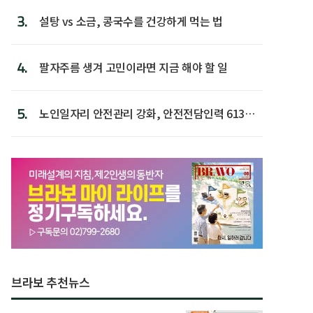
3.
설탕 vs 소금, 콩국수를 건강하게 먹는 법
4.
팔자주름 생겨 고민이라면 지금 해야 할 일
5.
노인일자리 안전관리 강화, 안전전담인력 613명
첫 배치
브라보 추천뉴스