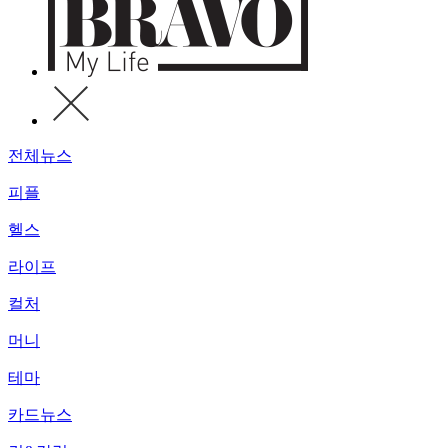
전체뉴스
피플
헬스
라이프
컬처
머니
테마
카드뉴스