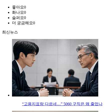
좋아요
0
화나요
0
슬퍼요
0
더 궁금해요
0
최신뉴스
“고용지표랑 다르네…” 5060 구직은 왜 줄었나