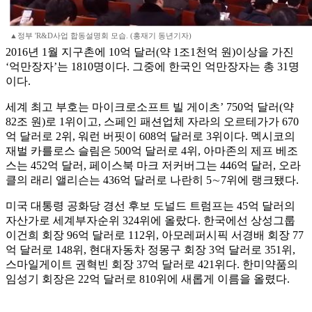
▲정부 'R&D사업 합동설명회 모습. (홍재기 동년기자)
2016년 1월 지구촌에 10억 달러(약 1조1천억 원)이상을 가진
‘억만장자’는 1810명이다. 그중에 한국인 억만장자는 총 31명
이다.
세계 최고 부호는 마이크로소프트 빌 게이츠’ 750억 달러(약
82조 원)로 1위이고, 스페인 패션업체 자라의 오르테가가 670
억 달러로 2위, 워런 버핏이 608억 달러로 3위이다. 멕시코의
재벌 카를로스 슬림은 500억 달러로 4위, 아마존의 제프 베조
스는 452억 달러, 페이스북 마크 저커버그는 446억 달러, 오라
클의 래리 앨리슨는 436억 달러로 나란히 5∼7위에 랭크됐다.
미국 대통령 공화당 경선 후보 도널드 트럼프는 45억 달러의
자산가로 세계부자순위 324위에 올랐다. 한국에선 상성그룹
이건희 회장 96억 달러로 112위, 아모레퍼시픽 서경배 회장 77
억 달러로 148위, 현대자동차 정몽구 회장 3억 달러로 351위,
스마일게이트 권혁빈 회장 37억 달러로 421위다. 한미약품의
임성기 회장은 22억 달러로 810위에 새롭게 이름을 올렸다.