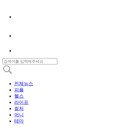
전체뉴스
피플
헬스
라이프
컬처
머니
테마