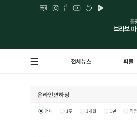
전체뉴스
피플
전체
1주
1개월
1년
직