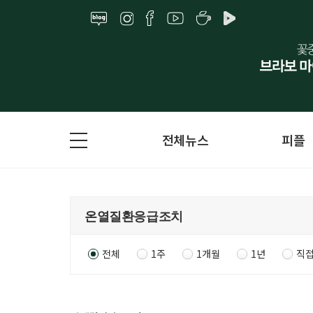
전체뉴스
피플
전체
1주
1개월
1년
직