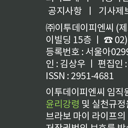
공지사항
ㅣ
기사제
㈜이투데이피엔씨 (제호
이빌딩 15층 ㅣ ☎ 02)
등록번호 : 서울아02992
인 : 김상우 ㅣ 편집인
ISSN : 2951-4681
이투데이피엔씨 임직원
윤리강령
및 실천규정을
브라보 마이 라이프의
저작권법의 보호를 받