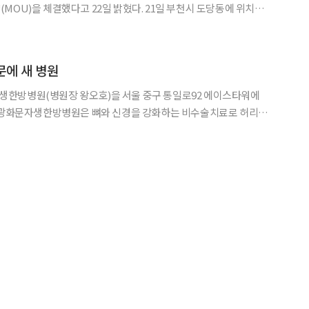
MOU)을 체결했다고 22일 밝혔다. 21일 부천시 도당동에 위치한
 열린 협약식에는 자생의료재단 신민식 사회공헌위원장, 부천자
 장덕천 부천시장, 부천희망재단 김범용 상임이사를 비롯한 각 기
문에 새 병원
한방병원(병원장 왕오호)을 서울 중구 통일로92 에이스타워에
착증, 퇴행성관절염, 교통사고 후유증 등 척추·관절질환을 치료하
문자생한방병원은 총 53개의 집중치료 병상과 MRI, X-Ray 등 첨