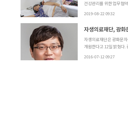
건강관리를 위한 업무협약(
도당어울마당 문화센터에서
2019-08-22 09:32
생한방병원 왕오호 병원장,
관 주요
자생의료재단, 광화
자생의료재단은 광화문자생
개원한다고 12일 밝혔다. 광화문자생한방병원은 뼈와 신경을 강화하는 비수술치료로 허리디
스크, 목디스크, 척추관협
2016-07-12 09:27
는 한방 척추전문병원. 광화
단