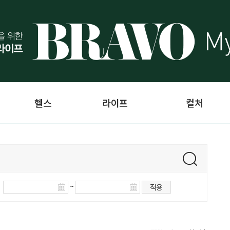
헬스
라이프
컬처
~
적용