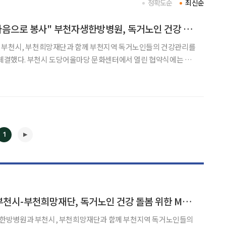
정확도순
최신순
"부모 건강 살피는 마음으로 봉사" 부천자생한방병원, 독거노인 건강 돌봄 위한 MOU 체결
 부천시, 부천희망재단과 함께 부천지역 독거노인들의 건강관리를
에서 열린 협약식에는 자
헌위원장, 부천자생한방병원 왕오호 병원장, 장덕천 부천시장, 부
천희망재단 김범용 상임이사 등 각 기관 주요 관계자들이 참석했다. 이번 업무협약에는 독
1
◀
▶
부천자생한방병원-부천시-부천희망재단, 독거노인 건강 돌봄 위한 MOU 체결
한방병원과 부천시, 부천희망재단과 함께 부천지역 독거노인들의