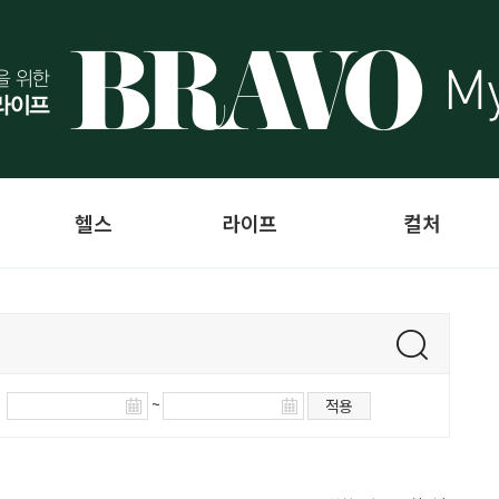
헬스
라이프
컬처
~
적용