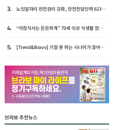
3.
노인일자리 안전관리 강화, 안전전담인력 613명
첫 배치
4.
“아침식사는 든든하게” 70세 이상 식생활 점수
가장 높아
5.
[Trend&Bravo] 거절 못 하는 시니어가 끊어야
할 행동 5
브라보 추천뉴스