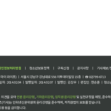
개인정보처리방침
ㅣ
청소년보호정책
ㅣ
구독신청
ㅣ
공지사항
ㅣ
기사제보/
이 라이프) ㅣ 서울시 강남구 강남대로 556 이투데이빌딩 15층 ㅣ ☎ 02)799-6713
 : 2014.02.04 ㅣ 발행일자 : 2014.02.07 ㅣ 발행인 : 김상우 ㅣ 편집인 : 한승훈 ㅣ
 의견을 모아
언론 윤리강령
,
기자윤리강령
,
임직원 윤리강령
및 실천규정을 제정, 준수하
츠(기사)는 인터넷신문위원회 윤리강령을 준수하며, 저작권법의 보호를 받습니다.
 이용 등을 금지합니다.