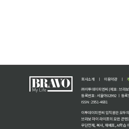
회사소개
ㅣ
이용약관
ㅣ
㈜이투데이피엔씨 (제호 : 브라보 마
등록번호 : 서울아02992 ㅣ 등록일자
ISSN : 2951-4681
이투데이피엔씨 임직원은 모두의
브라보 마이 라이프의 모든 콘텐
무단전재, 복사, 재배포, AI학습