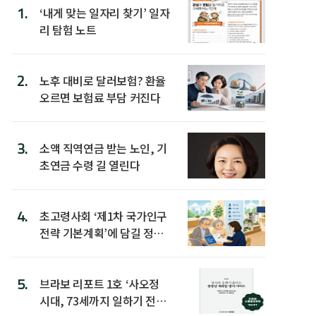
1.
‘내게 맞는 일자리 찾기’ 일자
리 탐험 노트
2.
노후 대비로 달러보험? 환율
오르면 보험료 부담 커진다
3.
소액 직역연금 받는 노인, 기
초연금 수령 길 열린다
4.
초고령사회 ‘제1차 국가인구
전략 기본계획’에 담길 정책
은
5.
브라보 리포트 1호 ‘사오정
시대, 73세까지 일하기 전략’