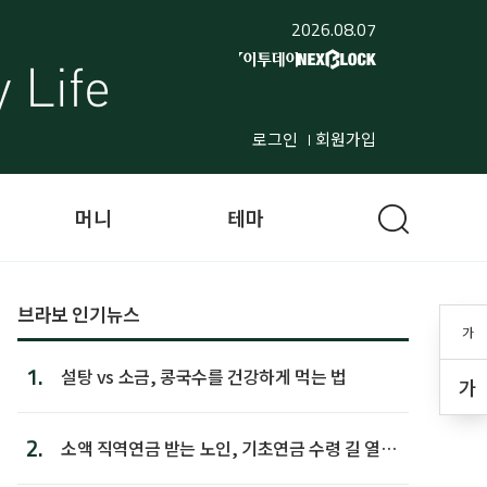
2026.08.07
로그인
회원가입
머니
테마
브라보 인기뉴스
가
1.
설탕 vs 소금, 콩국수를 건강하게 먹는 법
가
2.
소액 직역연금 받는 노인, 기초연금 수령 길 열린
다