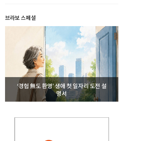
발간
브라보 스페셜
‘경험 無도 환영’ 생애 첫 일자리 도전 설
명서