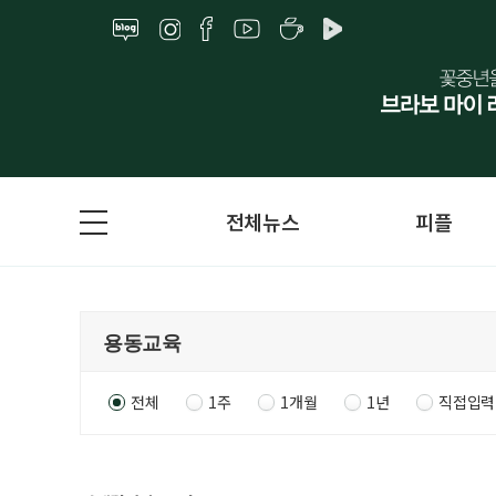
전체뉴스
피플
전체
1주
1개월
1년
직접입력