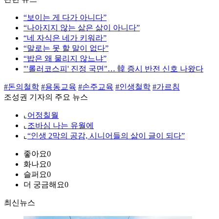
“보이는 게 다가 아니다”
“나아지지 않는 삶은 삶이 아니다”
“네 자식은 네가 키워라”
“말로는 못 할 말이 없다”
“밥은 왜 물리지 않느냐”
"'롤러코스피' 진정 국면"… 韓 증시 반전 신호 나왔다
#돈의철학
#용동교육
#손주교육
#인생철학
#가르침
조성권 기자의 주요 뉴스
⌞
어정칠월
⌞
조바심 나는 유월에
⌞
“인생 2막의 공감, 시니어들의 삶이 글이 되다”
좋아요
0
화나요
0
슬퍼요
0
더 궁금해요
0
최신뉴스