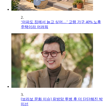
2.
‘아파도 집에서 늙고 싶어…’ 고령 가구 40% 노후
주택이라 어려워
3.
[브라보 문화 이슈] 유방암 투병 후 더 단단해진 박
미선