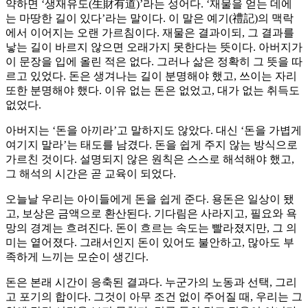
약하면 ‘생재유도(生財有道)’라는 성어다. ‘재물을 얻는 데에
는 마땅한 길이 있다’라는 말이다. 이 말은 예기(禮記)의 맥락
에서 이어지는 오랜 가르침이다. 재물은 결과이되, 그 결과를
낳는 길이 바르지 않으면 오래가지 못한다는 뜻이다. 아버지가
이 문장을 입에 올린 적은 없다. 그러나 삶은 정확히 그 뜻을 따
르고 있었다. 돈은 생겨나는 길이 분명해야 했고, 쓰이는 자리
또한 분명해야 했다. 이유 없는 돈은 없었고, 대가 없는 취득도
없었다.
아버지는 ‘돈을 아끼라’고 말하지도 않았다. 대신 ‘돈을 가볍게
여기지 말라’는 태도를 남겼다. 돈을 쉽게 주지 않는 방식으로
가르친 것이다. 설명되지 않은 원칙은 스스로 해석해야 했고,
그 해석의 시간은 곧 교육이 되었다.
오늘날 우리는 아이들에게 돈을 쉽게 준다. 용돈은 일상이 됐
고, 보상은 금액으로 환산된다. 기다림은 사라지고, 필요와 욕
망의 경계는 흐려진다. 돈이 흐르는 속도는 빨라졌지만, 그 의
미는 옅어졌다. 그래서인지 돈이 있어도 불안하고, 많아도 부
족하게 느끼는 모순이 생긴다.
돈은 본래 시간이 응축된 결과다. 누군가의 노동과 선택, 그리
고 포기의 합이다. 그것이 아무 조건 없이 주어질 때, 우리는 그