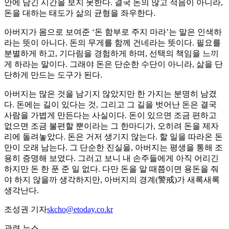
안에 담긴 시간을 보지 못한다. 결국 돈의 많고 적음이 아니라,
돈을 대하는 태도가 삶의 균형을 좌우한다.
아버지가 몸으로 보여준 ‘돈 함부로 주지 마라’는 말은 인색하
라는 뜻이 아니다. 돈의 무게를 함께 건네라는 뜻이다. 필요를
분별하게 하고, 기다림을 경험하게 하며, 선택의 책임을 느끼
게 하라는 말이다. 그래야 돈은 단순한 수단이 아니라, 삶을 단
단하게 만드는 도구가 된다.
아버지는 많은 것을 남기지 않았지만 한 가지는 분명히 남겼
다. 돈에는 길이 있다는 것, 그리고 그 길을 벗어난 돈은 결국
사람을 가볍게 만든다는 사실이다. 돈이 있으면 조금 편하고
없으면 조금 불편할 뿐이라는 그 한마디가, 오히려 돈을 제자
리에 돌려놓았다. 돈은 거저 생기지 않는다. 할 일을 따라온 돈
만이 오래 남는다. 그 단순한 진실을, 아버지는 평생을 통해 조
용히 증명해 보였다. 그러고 보니 내 손주들에게 아직 어리긴
하지만 돈 한 푼 준 일 없다. 다만 돈을 알 때쯤이면 용돈을 줘
야 하지 않을까 생각하지만, 아버지의 경계(警戒)가 새록새록
생각난다.
조성권 기자
skcho@etoday.co.kr
관련 뉴스