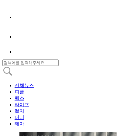
전체뉴스
피플
헬스
라이프
컬처
머니
테마