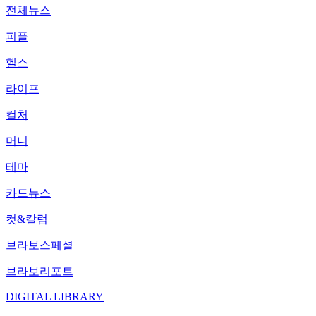
전체뉴스
피플
헬스
라이프
컬처
머니
테마
카드뉴스
컷&칼럼
브라보스페셜
브라보리포트
DIGITAL LIBRARY