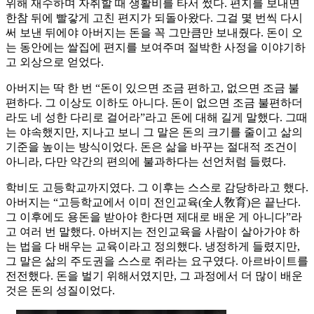
위해 재수하며 자취할 때 생활비를 타서 썼다. 편지를 보내면
한참 뒤에 빨갛게 고친 편지가 되돌아왔다. 그걸 몇 번씩 다시
써 보낸 뒤에야 아버지는 돈을 꼭 그만큼만 보내줬다. 돈이 오
는 동안에는 쌀집에 편지를 보여주며 절박한 사정을 이야기하
고 외상으로 얻었다.
아버지는 딱 한 번 “돈이 있으면 조금 편하고, 없으면 조금 불
편하다. 그 이상도 이하도 아니다. 돈이 없으면 조금 불편하더
라도 네 성한 다리로 걸어라”라고 돈에 대해 길게 말했다. 그때
는 야속했지만, 지나고 보니 그 말은 돈의 크기를 줄이고 삶의
기준을 높이는 방식이었다. 돈은 삶을 바꾸는 절대적 조건이
아니라, 다만 약간의 편의에 불과하다는 선언처럼 들렸다.
학비도 고등학교까지였다. 그 이후는 스스로 감당하라고 했다.
아버지는 “고등학교에서 이미 전인교육(全人敎育)은 끝난다.
그 이후에도 용돈을 받아야 한다면 제대로 배운 게 아니다”라
고 여러 번 말했다. 아버지는 전인교육을 사람이 살아가야 하
는 법을 다 배우는 교육이라고 정의했다. 냉정하게 들렸지만,
그 말은 삶의 주도권을 스스로 쥐라는 요구였다. 아르바이트를
전전했다. 돈을 벌기 위해서였지만, 그 과정에서 더 많이 배운
것은 돈의 성질이었다.