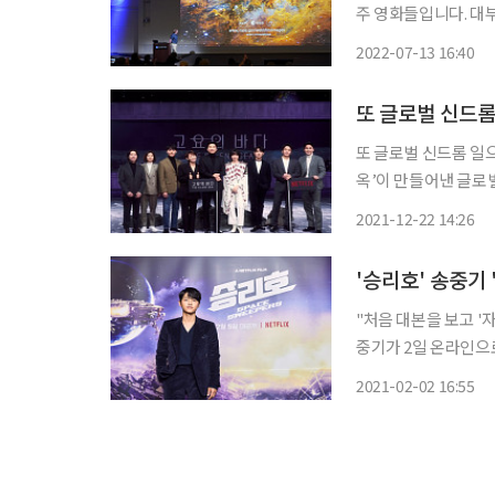
주 영화들입니다. 대
습니다. 우주선 밖은 
2022-07-13 16:40
러나 최근 ‘제임스 웹
또 글로벌 신드롬
또 글로벌 신드롬 일으
옥’이 만들어낸 글로벌 
전 ‘고요의 바다’의 
2021-12-22 14:26
생, 이성욱과 최항용 
'승리호' 송중기
"처음 대본을 보고 '
중기가 2일 온라인으
찾기 위해 뭐든 하든 김태
2021-02-02 16:55
는 삶의 모든 것을 내