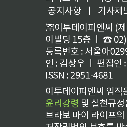
공지사항
ㅣ
기사제
㈜이투데이피엔씨 (제호
이빌딩 15층 ㅣ ☎ 02)
등록번호 : 서울아02992
인 : 김상우 ㅣ 편집인
ISSN : 2951-4681
이투데이피엔씨 임직원
윤리강령
및 실천규정을
브라보 마이 라이프의
저작권법의 보호를 받