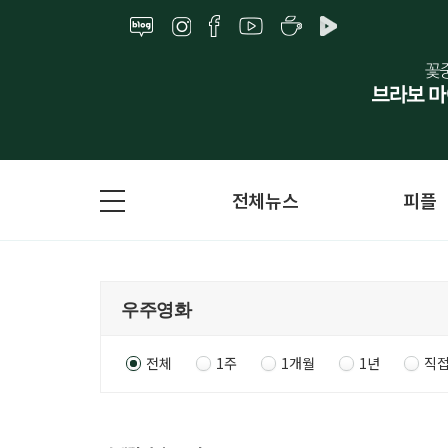
전체뉴스
피플
전체
1주
1개월
1년
직